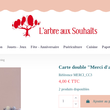
on
Jouets - Jeux
Fête - Anniversaire
Puériculture
Cuisine
Papet
hing
Carte double "Merci d
Référence
MERCI_CC3
4,00 € TTC
2 produits disponibles
Ajouter au 