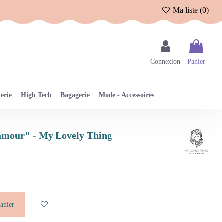
Ma liste (
0
)
Connexion
Panier
erie
High Tech
Bagagerie
Mode - Accessoires
'amour" - My Lovely Thing
panier