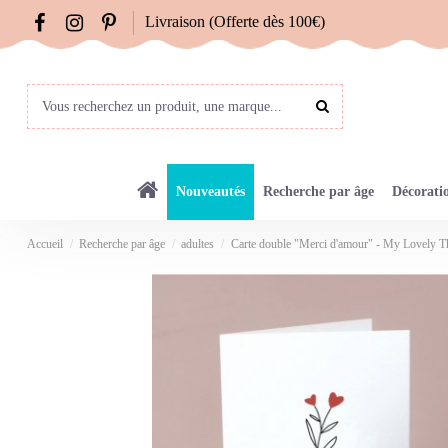
Livraison (Offerte dès 100€)
Nouveautés
Recherche par âge
Décorati
Accueil
Recherche par âge
adultes
Carte double "Merci d'amour" - My Lovely T