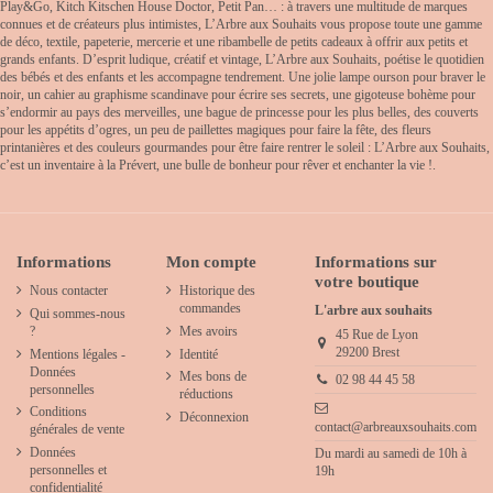
Play&Go, Kitch Kitschen House Doctor, Petit Pan… : à travers une multitude de marques
connues et de créateurs plus intimistes, L’Arbre aux Souhaits vous propose toute une gamme
de déco, textile, papeterie, mercerie et une ribambelle de petits cadeaux à offrir aux petits et
grands enfants. D’esprit ludique, créatif et vintage, L’Arbre aux Souhaits, poétise le quotidien
des bébés et des enfants et les accompagne tendrement. Une jolie lampe ourson pour braver le
noir, un cahier au graphisme scandinave pour écrire ses secrets, une gigoteuse bohème pour
s’endormir au pays des merveilles, une bague de princesse pour les plus belles, des couverts
pour les appétits d’ogres, un peu de paillettes magiques pour faire la fête, des fleurs
printanières et des couleurs gourmandes pour être faire rentrer le soleil : L’Arbre aux Souhaits,
c’est un inventaire à la Prévert, une bulle de bonheur pour rêver et enchanter la vie !.
Informations
Mon compte
Informations sur
votre boutique
Nous contacter
Historique des
commandes
L'arbre aux souhaits
Qui sommes-nous
?
Mes avoirs
45 Rue de Lyon
29200 Brest
Mentions légales -
Identité
Données
Mes bons de
02 98 44 45 58
personnelles
réductions
Conditions
Déconnexion
contact@arbreauxsouhaits.com
générales de vente
Données
Du mardi au samedi de 10h à
personnelles et
19h
confidentialité