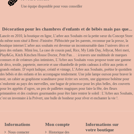
Une équipe disponible pour vous conseiller
Décoration pour les chambres d'enfants et de bébés mais pas que...
Lancée en 2010, la boutique en ligne, L’arbre aux Souhaits est la petite sœur du Concept Store
du même nom situé à Brest -Finistère. Plébiscitée par les parents, reconnue par la presse, la
boutique internet L’arbre aux souhaits est devenue un incontournable dans l’univers déco et
jeux des enfants. Mimi lou, La case de cousin paul, Rice, My Little Day, Jellycat, Meri meri,
Play&Go, Kitch Kitschen House Doctor, Petit Pan… : à travers une multitude de marques
connues et de créateurs plus intimistes, L’Arbre aux Souhaits vous propose toute une gamme
de déco, textile, papeterie, mercerie et une ribambelle de petits cadeaux à offrir aux petits et
grands enfants. D’esprit ludique, créatif et vintage, L’Arbre aux Souhaits, poétise le quotidien
des bébés et des enfants et les accompagne tendrement. Une jolie lampe ourson pour braver le
noir, un cahier au graphisme scandinave pour écrire ses secrets, une gigoteuse bohème pour
s’endormir au pays des merveilles, une bague de princesse pour les plus belles, des couverts
pour les appétits d’ogres, un peu de paillettes magiques pour faire la fête, des fleurs
printanières et des couleurs gourmandes pour être faire rentrer le soleil : L’Arbre aux Souhaits,
c’est un inventaire à la Prévert, une bulle de bonheur pour rêver et enchanter la vie !.
Informations
Mon compte
Informations sur
votre boutique
Nous contacter
Historique des