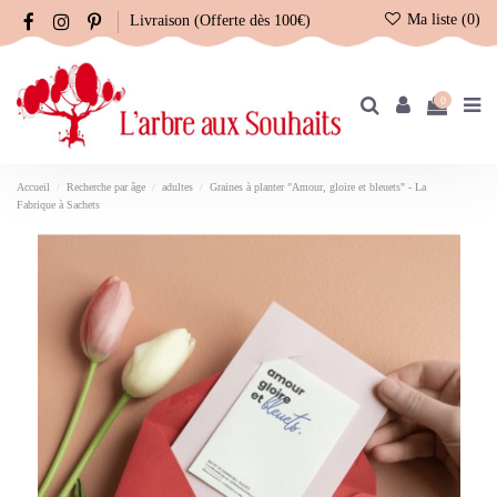
Ma liste (
0
)
Livraison (Offerte dès 100€)
0
Accueil
Recherche par âge
adultes
Graines à planter "Amour, gloire et bleuets" - La
Fabrique à Sachets