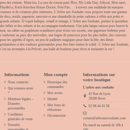
jeux des enfants. Mimi lou, La case de cousin paul, Rice, My Little Day, Jellycat, Meri meri,
Play&Go, Kitch Kitschen House Doctor, Petit Pan… : à travers une multitude de marques
connues et de créateurs plus intimistes, L’Arbre aux Souhaits vous propose toute une gamme
de déco, textile, papeterie, mercerie et une ribambelle de petits cadeaux à offrir aux petits et
grands enfants. D’esprit ludique, créatif et vintage, L’Arbre aux Souhaits, poétise le quotidien
des bébés et des enfants et les accompagne tendrement. Une jolie lampe ourson pour braver le
noir, un cahier au graphisme scandinave pour écrire ses secrets, une gigoteuse bohème pour
s’endormir au pays des merveilles, une bague de princesse pour les plus belles, des couverts
pour les appétits d’ogres, un peu de paillettes magiques pour faire la fête, des fleurs
printanières et des couleurs gourmandes pour être faire rentrer le soleil : L’Arbre aux Souhaits,
c’est un inventaire à la Prévert, une bulle de bonheur pour rêver et enchanter la vie !.
Informations
Mon compte
Informations sur
votre boutique
Nous contacter
Historique des
commandes
L'arbre aux souhaits
Qui sommes-nous
?
Mes avoirs
45 Rue de Lyon
29200 Brest
Mentions légales -
Identité
Données
Mes bons de
02 98 44 45 58
personnelles
réductions
Conditions
Déconnexion
contact@arbreauxsouhaits.com
générales de vente
Données
Du mardi au samedi de 10h à
personnelles et
19h