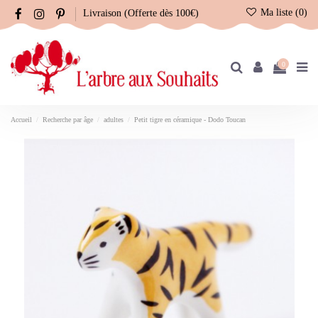
Ma liste (
0
)
Livraison (Offerte dès 100€)
0
Accueil
Recherche par âge
adultes
Petit tigre en céramique - Dodo Toucan