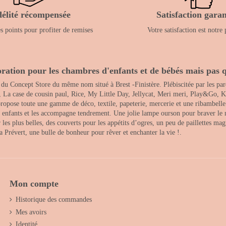
délité récompensée
Satisfaction garan
 points pour profiter de remises
Votre satisfaction est notre 
ration pour les chambres d'enfants et de bébés mais pas q
 du Concept Store du même nom situé à Brest -Finistère. Plébiscitée par les pare
, La case de cousin paul, Rice, My Little Day, Jellycat, Meri meri, Play&Go, K
opose toute une gamme de déco, textile, papeterie, mercerie et une ribambelle de
es enfants et les accompagne tendrement. Une jolie lampe ourson pour braver le 
s plus belles, des couverts pour les appétits d’ogres, un peu de paillettes magi
 la Prévert, une bulle de bonheur pour rêver et enchanter la vie !.
Mon compte
Historique des commandes
Mes avoirs
Identité