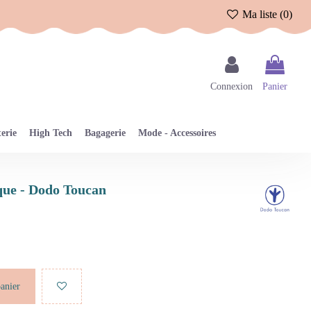
Ma liste (
0
)
Connexion
Panier
erie
High Tech
Bagagerie
Mode - Accessoires
ique - Dodo Toucan
panier