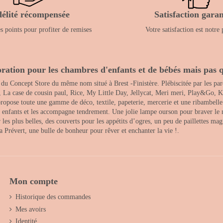
délité récompensée
Satisfaction garan
 points pour profiter de remises
Votre satisfaction est notre 
ration pour les chambres d'enfants et de bébés mais pas q
 du Concept Store du même nom situé à Brest -Finistère. Plébiscitée par les pare
, La case de cousin paul, Rice, My Little Day, Jellycat, Meri meri, Play&Go, K
opose toute une gamme de déco, textile, papeterie, mercerie et une ribambelle de
es enfants et les accompagne tendrement. Une jolie lampe ourson pour braver le 
s plus belles, des couverts pour les appétits d’ogres, un peu de paillettes magi
 la Prévert, une bulle de bonheur pour rêver et enchanter la vie !.
Mon compte
Historique des commandes
Mes avoirs
Identité