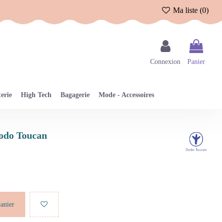
Ma liste (
0
)
Connexion
Panier
erie
High Tech
Bagagerie
Mode - Accessoires
Dodo Toucan
panier