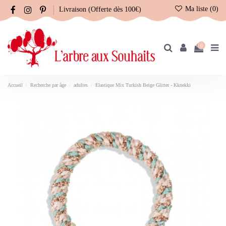
Ma liste (
0
)
Livraison (Offerte dès 100€)
0
Accueil
Recherche par âge
adultes
Elastique Mix Turkish Beige Glitter - Kknekki