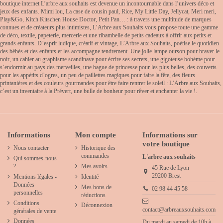
boutique internet L’arbre aux souhaits est devenue un incontournable dans l’univers déco et
jeux des enfants. Mimi lou, La case de cousin paul, Rice, My Little Day, Jellycat, Meri meri,
Play&Go, Kitch Kitschen House Doctor, Petit Pan… : à travers une multitude de marques
connues et de créateurs plus intimistes, L’Arbre aux Souhaits vous propose toute une gamme
de déco, textile, papeterie, mercerie et une ribambelle de petits cadeaux à offrir aux petits et
grands enfants. D’esprit ludique, créatif et vintage, L’Arbre aux Souhaits, poétise le quotidien
des bébés et des enfants et les accompagne tendrement. Une jolie lampe ourson pour braver le
noir, un cahier au graphisme scandinave pour écrire ses secrets, une gigoteuse bohème pour
s’endormir au pays des merveilles, une bague de princesse pour les plus belles, des couverts
pour les appétits d’ogres, un peu de paillettes magiques pour faire la fête, des fleurs
printanières et des couleurs gourmandes pour être faire rentrer le soleil : L’Arbre aux Souhaits,
c’est un inventaire à la Prévert, une bulle de bonheur pour rêver et enchanter la vie !.
Informations
Mon compte
Informations sur
votre boutique
Nous contacter
Historique des
commandes
L'arbre aux souhaits
Qui sommes-nous
?
Mes avoirs
45 Rue de Lyon
29200 Brest
Mentions légales -
Identité
Données
Mes bons de
02 98 44 45 58
personnelles
réductions
Conditions
Déconnexion
contact@arbreauxsouhaits.com
générales de vente
Données
Du mardi au samedi de 10h à