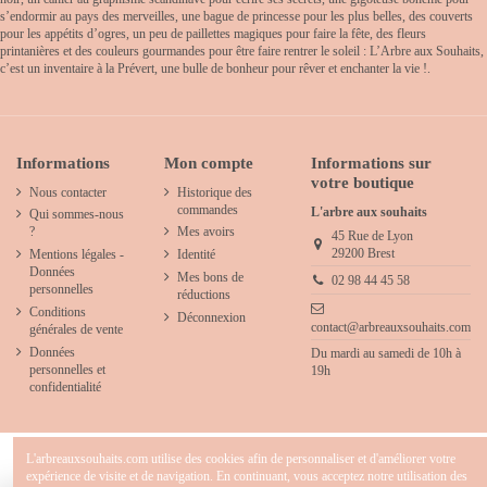
s’endormir au pays des merveilles, une bague de princesse pour les plus belles, des couverts
pour les appétits d’ogres, un peu de paillettes magiques pour faire la fête, des fleurs
printanières et des couleurs gourmandes pour être faire rentrer le soleil : L’Arbre aux Souhaits,
c’est un inventaire à la Prévert, une bulle de bonheur pour rêver et enchanter la vie !.
Informations
Mon compte
Informations sur
votre boutique
Nous contacter
Historique des
commandes
L'arbre aux souhaits
Qui sommes-nous
?
Mes avoirs
45 Rue de Lyon
29200 Brest
Mentions légales -
Identité
Données
Mes bons de
02 98 44 45 58
personnelles
réductions
Conditions
Déconnexion
contact@arbreauxsouhaits.com
générales de vente
Données
Du mardi au samedi de 10h à
personnelles et
19h
confidentialité
L'arbreauxsouhaits.com utilise des cookies afin de personnaliser et d'améliorer votre
expérience de visite et de navigation. En continuant, vous acceptez notre utilisation des