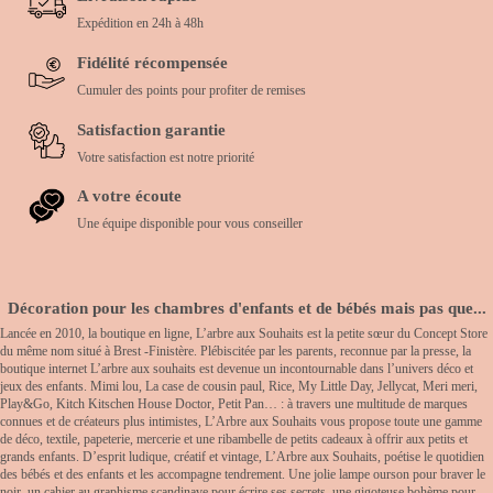
Expédition en 24h à 48h
Fidélité récompensée
Cumuler des points pour profiter de remises
Satisfaction garantie
Votre satisfaction est notre priorité
A votre écoute
Une équipe disponible pour vous conseiller
Décoration pour les chambres d'enfants et de bébés mais pas que...
Lancée en 2010, la boutique en ligne, L’arbre aux Souhaits est la petite sœur du Concept Store
du même nom situé à Brest -Finistère. Plébiscitée par les parents, reconnue par la presse, la
boutique internet L’arbre aux souhaits est devenue un incontournable dans l’univers déco et
jeux des enfants. Mimi lou, La case de cousin paul, Rice, My Little Day, Jellycat, Meri meri,
Play&Go, Kitch Kitschen House Doctor, Petit Pan… : à travers une multitude de marques
connues et de créateurs plus intimistes, L’Arbre aux Souhaits vous propose toute une gamme
de déco, textile, papeterie, mercerie et une ribambelle de petits cadeaux à offrir aux petits et
grands enfants. D’esprit ludique, créatif et vintage, L’Arbre aux Souhaits, poétise le quotidien
des bébés et des enfants et les accompagne tendrement. Une jolie lampe ourson pour braver le
noir, un cahier au graphisme scandinave pour écrire ses secrets, une gigoteuse bohème pour