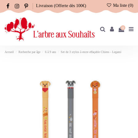
Ma liste (
0
)
Livraison (Offerte dès 100€)
0
Accueil
Recherche par âge
6 à 9 ans
Set de 3 stylos à encre effaçable Chiens - Legami