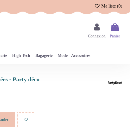
Ma liste (
0
)
Connexion
Panier
erie
High Tech
Bagagerie
Mode - Accessoires
tées - Party déco
panier