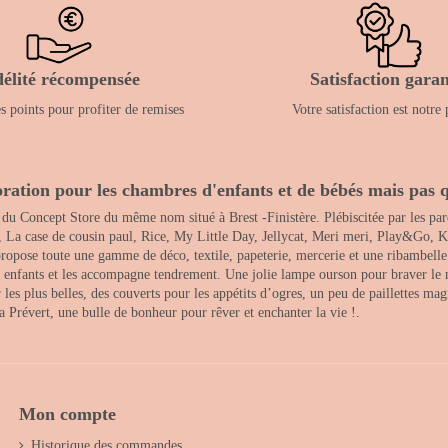
délité récompensée
Satisfaction garan
 points pour profiter de remises
Votre satisfaction est notre 
ration pour les chambres d'enfants et de bébés mais pas q
 du Concept Store du même nom situé à Brest -Finistère. Plébiscitée par les pare
, La case de cousin paul, Rice, My Little Day, Jellycat, Meri meri, Play&Go, K
opose toute une gamme de déco, textile, papeterie, mercerie et une ribambelle de
es enfants et les accompagne tendrement. Une jolie lampe ourson pour braver le 
s plus belles, des couverts pour les appétits d’ogres, un peu de paillettes magi
 la Prévert, une bulle de bonheur pour rêver et enchanter la vie !.
Mon compte
Historique des commandes