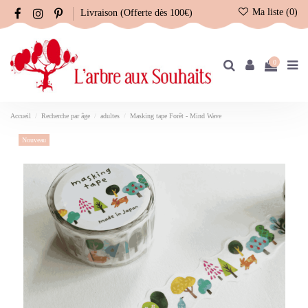
Ma liste (
0
)
Livraison (Offerte dès 100€)
0
Accueil
Recherche par âge
adultes
Masking tape Forêt - Mind Wave
Nouveau