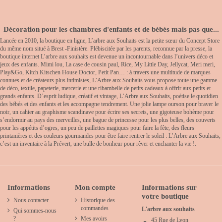
Décoration pour les chambres d'enfants et de bébés mais pas que...
Lancée en 2010, la boutique en ligne, L’arbre aux Souhaits est la petite sœur du Concept Store
du même nom situé à Brest -Finistère. Plébiscitée par les parents, reconnue par la presse, la
boutique internet L’arbre aux souhaits est devenue un incontournable dans l’univers déco et
jeux des enfants. Mimi lou, La case de cousin paul, Rice, My Little Day, Jellycat, Meri meri,
Play&Go, Kitch Kitschen House Doctor, Petit Pan… : à travers une multitude de marques
connues et de créateurs plus intimistes, L’Arbre aux Souhaits vous propose toute une gamme
de déco, textile, papeterie, mercerie et une ribambelle de petits cadeaux à offrir aux petits et
grands enfants. D’esprit ludique, créatif et vintage, L’Arbre aux Souhaits, poétise le quotidien
des bébés et des enfants et les accompagne tendrement. Une jolie lampe ourson pour braver le
noir, un cahier au graphisme scandinave pour écrire ses secrets, une gigoteuse bohème pour
s’endormir au pays des merveilles, une bague de princesse pour les plus belles, des couverts
pour les appétits d’ogres, un peu de paillettes magiques pour faire la fête, des fleurs
printanières et des couleurs gourmandes pour être faire rentrer le soleil : L’Arbre aux Souhaits,
c’est un inventaire à la Prévert, une bulle de bonheur pour rêver et enchanter la vie !.
Informations
Mon compte
Informations sur
votre boutique
Nous contacter
Historique des
commandes
L'arbre aux souhaits
Qui sommes-nous
?
Mes avoirs
45 Rue de Lyon