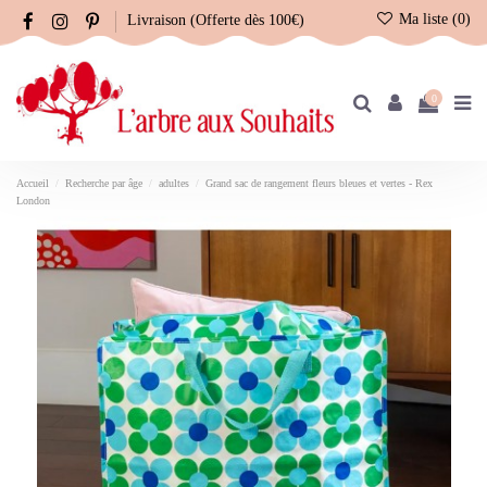
Ma liste (
0
)
Livraison (Offerte dès 100€)
0
Accueil
Recherche par âge
adultes
Grand sac de rangement fleurs bleues et vertes - Rex
London