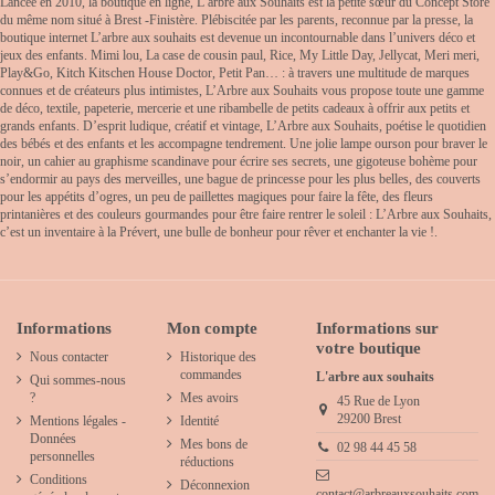
Lancée en 2010, la boutique en ligne, L’arbre aux Souhaits est la petite sœur du Concept Store
du même nom situé à Brest -Finistère. Plébiscitée par les parents, reconnue par la presse, la
boutique internet L’arbre aux souhaits est devenue un incontournable dans l’univers déco et
jeux des enfants. Mimi lou, La case de cousin paul, Rice, My Little Day, Jellycat, Meri meri,
Play&Go, Kitch Kitschen House Doctor, Petit Pan… : à travers une multitude de marques
connues et de créateurs plus intimistes, L’Arbre aux Souhaits vous propose toute une gamme
de déco, textile, papeterie, mercerie et une ribambelle de petits cadeaux à offrir aux petits et
grands enfants. D’esprit ludique, créatif et vintage, L’Arbre aux Souhaits, poétise le quotidien
des bébés et des enfants et les accompagne tendrement. Une jolie lampe ourson pour braver le
noir, un cahier au graphisme scandinave pour écrire ses secrets, une gigoteuse bohème pour
s’endormir au pays des merveilles, une bague de princesse pour les plus belles, des couverts
pour les appétits d’ogres, un peu de paillettes magiques pour faire la fête, des fleurs
printanières et des couleurs gourmandes pour être faire rentrer le soleil : L’Arbre aux Souhaits,
c’est un inventaire à la Prévert, une bulle de bonheur pour rêver et enchanter la vie !.
Informations
Mon compte
Informations sur
votre boutique
Nous contacter
Historique des
commandes
L'arbre aux souhaits
Qui sommes-nous
?
Mes avoirs
45 Rue de Lyon
29200 Brest
Mentions légales -
Identité
Données
Mes bons de
02 98 44 45 58
personnelles
réductions
Conditions
Déconnexion
contact@arbreauxsouhaits.com