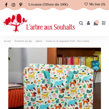
Ma liste (
0
)
Livraison (Offerte dès 100€)
0
Accueil
Recherche par âge
adultes
Grand sac de rangement Forêt - Rex London