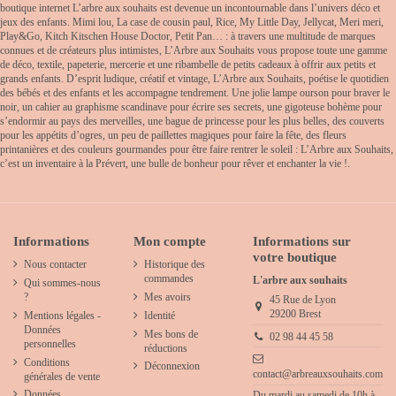
boutique internet L’arbre aux souhaits est devenue un incontournable dans l’univers déco et
jeux des enfants. Mimi lou, La case de cousin paul, Rice, My Little Day, Jellycat, Meri meri,
Play&Go, Kitch Kitschen House Doctor, Petit Pan… : à travers une multitude de marques
connues et de créateurs plus intimistes, L’Arbre aux Souhaits vous propose toute une gamme
de déco, textile, papeterie, mercerie et une ribambelle de petits cadeaux à offrir aux petits et
grands enfants. D’esprit ludique, créatif et vintage, L’Arbre aux Souhaits, poétise le quotidien
des bébés et des enfants et les accompagne tendrement. Une jolie lampe ourson pour braver le
noir, un cahier au graphisme scandinave pour écrire ses secrets, une gigoteuse bohème pour
s’endormir au pays des merveilles, une bague de princesse pour les plus belles, des couverts
pour les appétits d’ogres, un peu de paillettes magiques pour faire la fête, des fleurs
printanières et des couleurs gourmandes pour être faire rentrer le soleil : L’Arbre aux Souhaits,
c’est un inventaire à la Prévert, une bulle de bonheur pour rêver et enchanter la vie !.
Informations
Mon compte
Informations sur
votre boutique
Nous contacter
Historique des
commandes
L'arbre aux souhaits
Qui sommes-nous
?
Mes avoirs
45 Rue de Lyon
29200 Brest
Mentions légales -
Identité
Données
Mes bons de
02 98 44 45 58
personnelles
réductions
Conditions
Déconnexion
contact@arbreauxsouhaits.com
générales de vente
Données
Du mardi au samedi de 10h à