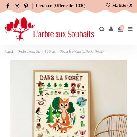
Ma liste (
0
)
Livraison (Offerte dès 100€)
0
Accueil
Recherche par âge
6 à 9 ans
Poster & stickers La Forêt - Poppik