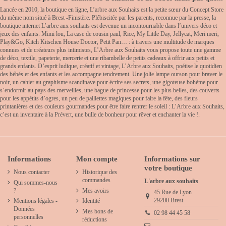
Lancée en 2010, la boutique en ligne, L’arbre aux Souhaits est la petite sœur du Concept Store
du même nom situé à Brest -Finistère. Plébiscitée par les parents, reconnue par la presse, la
boutique internet L’arbre aux souhaits est devenue un incontournable dans l’univers déco et
jeux des enfants. Mimi lou, La case de cousin paul, Rice, My Little Day, Jellycat, Meri meri,
Play&Go, Kitch Kitschen House Doctor, Petit Pan… : à travers une multitude de marques
connues et de créateurs plus intimistes, L’Arbre aux Souhaits vous propose toute une gamme
de déco, textile, papeterie, mercerie et une ribambelle de petits cadeaux à offrir aux petits et
grands enfants. D’esprit ludique, créatif et vintage, L’Arbre aux Souhaits, poétise le quotidien
des bébés et des enfants et les accompagne tendrement. Une jolie lampe ourson pour braver le
noir, un cahier au graphisme scandinave pour écrire ses secrets, une gigoteuse bohème pour
s’endormir au pays des merveilles, une bague de princesse pour les plus belles, des couverts
pour les appétits d’ogres, un peu de paillettes magiques pour faire la fête, des fleurs
printanières et des couleurs gourmandes pour être faire rentrer le soleil : L’Arbre aux Souhaits,
c’est un inventaire à la Prévert, une bulle de bonheur pour rêver et enchanter la vie !.
Informations
Mon compte
Informations sur
votre boutique
Nous contacter
Historique des
commandes
L'arbre aux souhaits
Qui sommes-nous
?
Mes avoirs
45 Rue de Lyon
29200 Brest
Mentions légales -
Identité
Données
Mes bons de
02 98 44 45 58
personnelles
réductions