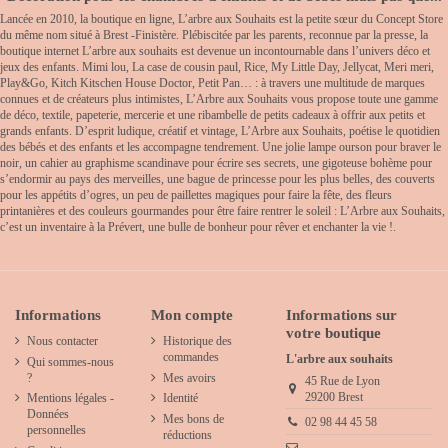
Lancée en 2010, la boutique en ligne, L’arbre aux Souhaits est la petite sœur du Concept Store
du même nom situé à Brest -Finistère. Plébiscitée par les parents, reconnue par la presse, la
boutique internet L’arbre aux souhaits est devenue un incontournable dans l’univers déco et
jeux des enfants. Mimi lou, La case de cousin paul, Rice, My Little Day, Jellycat, Meri meri,
Play&Go, Kitch Kitschen House Doctor, Petit Pan… : à travers une multitude de marques
connues et de créateurs plus intimistes, L’Arbre aux Souhaits vous propose toute une gamme
de déco, textile, papeterie, mercerie et une ribambelle de petits cadeaux à offrir aux petits et
grands enfants. D’esprit ludique, créatif et vintage, L’Arbre aux Souhaits, poétise le quotidien
des bébés et des enfants et les accompagne tendrement. Une jolie lampe ourson pour braver le
noir, un cahier au graphisme scandinave pour écrire ses secrets, une gigoteuse bohème pour
s’endormir au pays des merveilles, une bague de princesse pour les plus belles, des couverts
pour les appétits d’ogres, un peu de paillettes magiques pour faire la fête, des fleurs
printanières et des couleurs gourmandes pour être faire rentrer le soleil : L’Arbre aux Souhaits,
c’est un inventaire à la Prévert, une bulle de bonheur pour rêver et enchanter la vie !.
Informations
Mon compte
Informations sur
votre boutique
Nous contacter
Historique des
commandes
L'arbre aux souhaits
Qui sommes-nous
?
Mes avoirs
45 Rue de Lyon
29200 Brest
Mentions légales -
Identité
Données
Mes bons de
02 98 44 45 58
personnelles
réductions