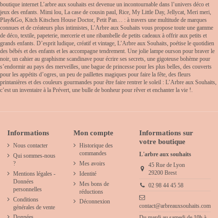
boutique internet L’arbre aux souhaits est devenue un incontournable dans l’univers déco et
jeux des enfants. Mimi lou, La case de cousin paul, Rice, My Little Day, Jellycat, Meri meri,
Play&Go, Kitch Kitschen House Doctor, Petit Pan… : à travers une multitude de marques
connues et de créateurs plus intimistes, L’Arbre aux Souhaits vous propose toute une gamme
de déco, textile, papeterie, mercerie et une ribambelle de petits cadeaux à offrir aux petits et
grands enfants. D’esprit ludique, créatif et vintage, L’Arbre aux Souhaits, poétise le quotidien
des bébés et des enfants et les accompagne tendrement. Une jolie lampe ourson pour braver le
noir, un cahier au graphisme scandinave pour écrire ses secrets, une gigoteuse bohème pour
s’endormir au pays des merveilles, une bague de princesse pour les plus belles, des couverts
pour les appétits d’ogres, un peu de paillettes magiques pour faire la fête, des fleurs
printanières et des couleurs gourmandes pour être faire rentrer le soleil : L’Arbre aux Souhaits,
c’est un inventaire à la Prévert, une bulle de bonheur pour rêver et enchanter la vie !.
Informations
Mon compte
Informations sur
votre boutique
Nous contacter
Historique des
commandes
L'arbre aux souhaits
Qui sommes-nous
?
Mes avoirs
45 Rue de Lyon
29200 Brest
Mentions légales -
Identité
Données
Mes bons de
02 98 44 45 58
personnelles
réductions
Conditions
Déconnexion
contact@arbreauxsouhaits.com
générales de vente
Données
Du mardi au samedi de 10h à