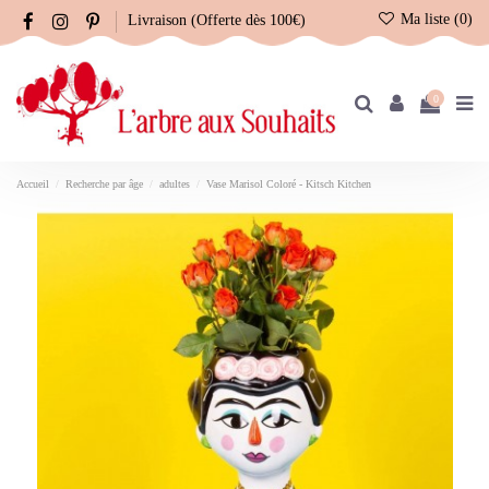
Ma liste (
0
)
Livraison (Offerte dès 100€)
0
Accueil
Recherche par âge
adultes
Vase Marisol Coloré - Kitsch Kitchen