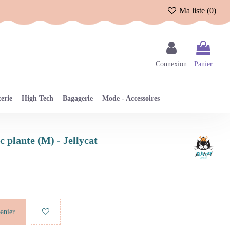
Ma liste (
0
)
Connexion
Panier
erie
High Tech
Bagagerie
Mode - Accessoires
c plante (M) - Jellycat
panier