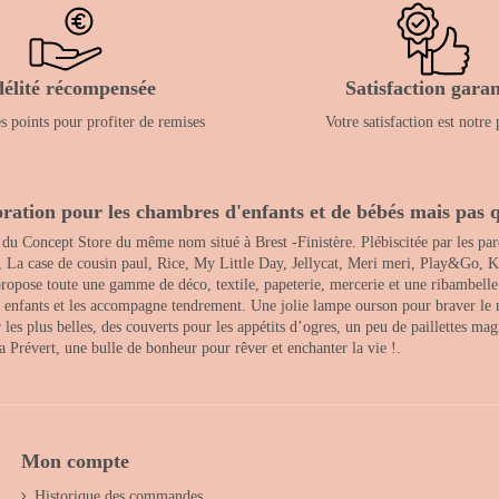
délité récompensée
Satisfaction garan
 points pour profiter de remises
Votre satisfaction est notre 
ration pour les chambres d'enfants et de bébés mais pas q
 du Concept Store du même nom situé à Brest -Finistère. Plébiscitée par les pare
, La case de cousin paul, Rice, My Little Day, Jellycat, Meri meri, Play&Go, K
opose toute une gamme de déco, textile, papeterie, mercerie et une ribambelle de
es enfants et les accompagne tendrement. Une jolie lampe ourson pour braver le 
s plus belles, des couverts pour les appétits d’ogres, un peu de paillettes magi
 la Prévert, une bulle de bonheur pour rêver et enchanter la vie !.
Mon compte
Historique des commandes