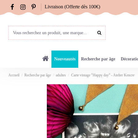
Livraison (Offerte dès 100€)
Nouveautés
Recherche par âge
Décorati
Accueil
Recherche par âge
adultes
Carte vintage "Happy day" - Atelier Kencre