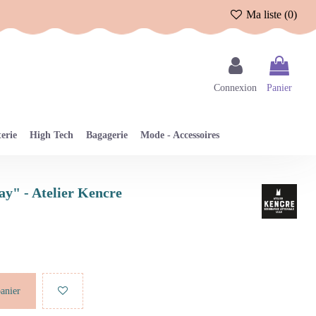
Ma liste (
0
)
Connexion
Panier
erie
High Tech
Bagagerie
Mode - Accessoires
ay" - Atelier Kencre
panier