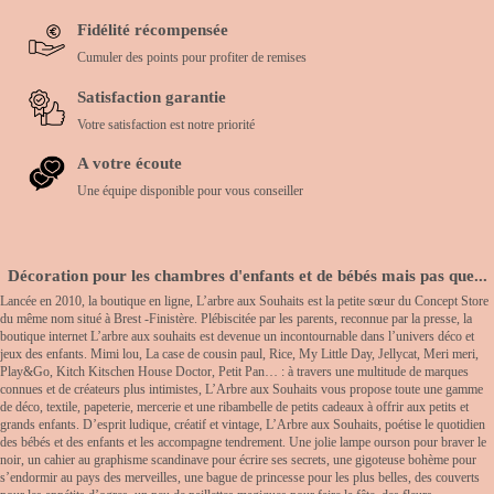
Fidélité récompensée
Cumuler des points pour profiter de remises
Satisfaction garantie
Votre satisfaction est notre priorité
A votre écoute
Une équipe disponible pour vous conseiller
Décoration pour les chambres d'enfants et de bébés mais pas que...
Lancée en 2010, la boutique en ligne, L’arbre aux Souhaits est la petite sœur du Concept Store
du même nom situé à Brest -Finistère. Plébiscitée par les parents, reconnue par la presse, la
boutique internet L’arbre aux souhaits est devenue un incontournable dans l’univers déco et
jeux des enfants. Mimi lou, La case de cousin paul, Rice, My Little Day, Jellycat, Meri meri,
Play&Go, Kitch Kitschen House Doctor, Petit Pan… : à travers une multitude de marques
connues et de créateurs plus intimistes, L’Arbre aux Souhaits vous propose toute une gamme
de déco, textile, papeterie, mercerie et une ribambelle de petits cadeaux à offrir aux petits et
grands enfants. D’esprit ludique, créatif et vintage, L’Arbre aux Souhaits, poétise le quotidien
des bébés et des enfants et les accompagne tendrement. Une jolie lampe ourson pour braver le
noir, un cahier au graphisme scandinave pour écrire ses secrets, une gigoteuse bohème pour
s’endormir au pays des merveilles, une bague de princesse pour les plus belles, des couverts