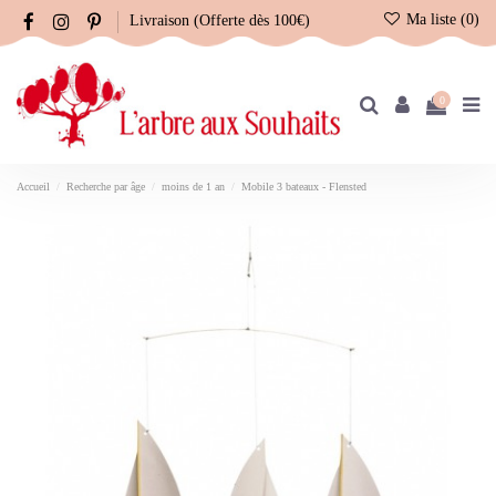
Ma liste (
0
)
Livraison (Offerte dès 100€)
0
Accueil
Recherche par âge
moins de 1 an
Mobile 3 bateaux - Flensted