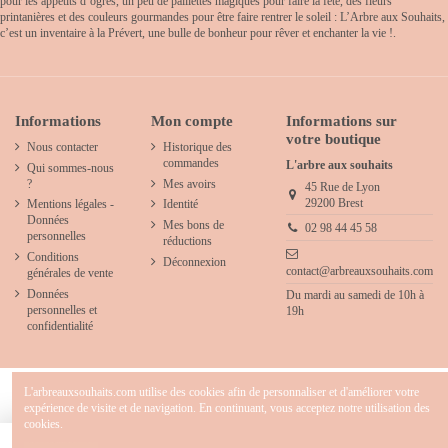
pour les appétits d’ogres, un peu de paillettes magiques pour faire la fête, des fleurs
printanières et des couleurs gourmandes pour être faire rentrer le soleil : L’Arbre aux Souhaits,
c’est un inventaire à la Prévert, une bulle de bonheur pour rêver et enchanter la vie !.
Informations
Mon compte
Informations sur
votre boutique
Nous contacter
Historique des
commandes
L'arbre aux souhaits
Qui sommes-nous
?
Mes avoirs
45 Rue de Lyon
29200 Brest
Mentions légales -
Identité
Données
Mes bons de
02 98 44 45 58
personnelles
réductions
Conditions
Déconnexion
contact@arbreauxsouhaits.com
générales de vente
Données
Du mardi au samedi de 10h à
personnelles et
19h
confidentialité
L'arbreauxsouhaits.com utilise des cookies afin de personnaliser et d'améliorer votre
expérience de visite et de navigation. En continuant, vous acceptez notre utilisation des
cookies.
2025 - L'arbre aux souhaits - Concept store créatif & décoration pour chambre d' enfants