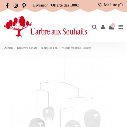
Ma liste (
0
)
Livraison (Offerte dès 100€)
0
Accueil
Recherche par âge
moins de 1 an
Mobile moutons Flensted