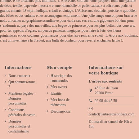
connues et de créateurs plus intimistes, L’Arbre aux Souhaits vous propose toute une gamme
de déco, textile, papeterie, mercerie et une ribambelle de petits cadeaux à offrir aux petits et
grands enfants. D’esprit ludique, créatif et vintage, L’Arbre aux Souhaits, poétise le quotidien
des bébés et des enfants et les accompagne tendrement. Une jolie lampe ourson pour braver le
noir, un cahier au graphisme scandinave pour écrire ses secrets, une gigoteuse bohème pour
s’endormir au pays des merveilles, une bague de princesse pour les plus belles, des couverts
pour les appétits d’ogres, un peu de paillettes magiques pour faire la fête, des fleurs
printanières et des couleurs gourmandes pour être faire rentrer le soleil : L’Arbre aux Souhaits,
c’est un inventaire à la Prévert, une bulle de bonheur pour rêver et enchanter la vie !.
Informations
Mon compte
Informations sur
votre boutique
Nous contacter
Historique des
commandes
L'arbre aux souhaits
Qui sommes-nous
?
Mes avoirs
45 Rue de Lyon
29200 Brest
Mentions légales -
Identité
Données
Mes bons de
02 98 44 45 58
personnelles
réductions
Conditions
Déconnexion
contact@arbreauxsouhaits.com
générales de vente
Données
Du mardi au samedi de 10h à
personnelles et
19h
confidentialité