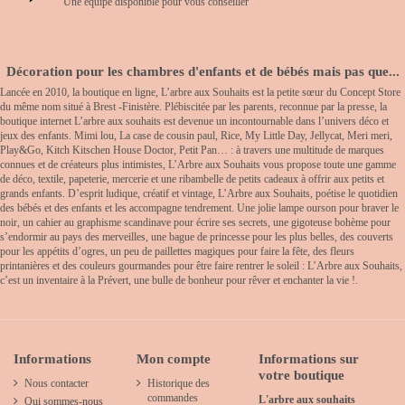
Une équipe disponible pour vous conseiller
Décoration pour les chambres d'enfants et de bébés mais pas que...
Lancée en 2010, la boutique en ligne, L’arbre aux Souhaits est la petite sœur du Concept Store
du même nom situé à Brest -Finistère. Plébiscitée par les parents, reconnue par la presse, la
boutique internet L’arbre aux souhaits est devenue un incontournable dans l’univers déco et
jeux des enfants. Mimi lou, La case de cousin paul, Rice, My Little Day, Jellycat, Meri meri,
Play&Go, Kitch Kitschen House Doctor, Petit Pan… : à travers une multitude de marques
connues et de créateurs plus intimistes, L’Arbre aux Souhaits vous propose toute une gamme
de déco, textile, papeterie, mercerie et une ribambelle de petits cadeaux à offrir aux petits et
grands enfants. D’esprit ludique, créatif et vintage, L’Arbre aux Souhaits, poétise le quotidien
des bébés et des enfants et les accompagne tendrement. Une jolie lampe ourson pour braver le
noir, un cahier au graphisme scandinave pour écrire ses secrets, une gigoteuse bohème pour
s’endormir au pays des merveilles, une bague de princesse pour les plus belles, des couverts
pour les appétits d’ogres, un peu de paillettes magiques pour faire la fête, des fleurs
printanières et des couleurs gourmandes pour être faire rentrer le soleil : L’Arbre aux Souhaits,
c’est un inventaire à la Prévert, une bulle de bonheur pour rêver et enchanter la vie !.
Informations
Mon compte
Informations sur
votre boutique
Nous contacter
Historique des
commandes
L'arbre aux souhaits
Qui sommes-nous