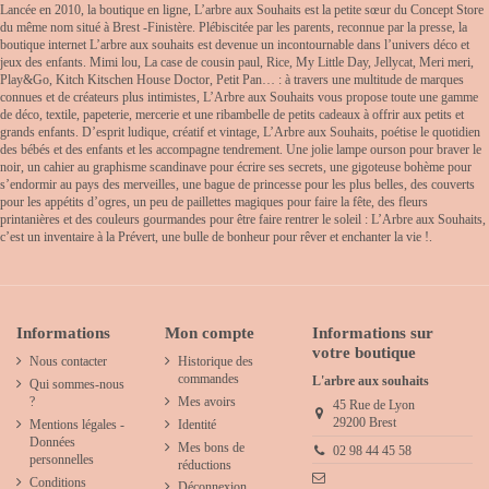
Lancée en 2010, la boutique en ligne, L’arbre aux Souhaits est la petite sœur du Concept Store
du même nom situé à Brest -Finistère. Plébiscitée par les parents, reconnue par la presse, la
boutique internet L’arbre aux souhaits est devenue un incontournable dans l’univers déco et
jeux des enfants. Mimi lou, La case de cousin paul, Rice, My Little Day, Jellycat, Meri meri,
Play&Go, Kitch Kitschen House Doctor, Petit Pan… : à travers une multitude de marques
connues et de créateurs plus intimistes, L’Arbre aux Souhaits vous propose toute une gamme
de déco, textile, papeterie, mercerie et une ribambelle de petits cadeaux à offrir aux petits et
grands enfants. D’esprit ludique, créatif et vintage, L’Arbre aux Souhaits, poétise le quotidien
des bébés et des enfants et les accompagne tendrement. Une jolie lampe ourson pour braver le
noir, un cahier au graphisme scandinave pour écrire ses secrets, une gigoteuse bohème pour
s’endormir au pays des merveilles, une bague de princesse pour les plus belles, des couverts
pour les appétits d’ogres, un peu de paillettes magiques pour faire la fête, des fleurs
printanières et des couleurs gourmandes pour être faire rentrer le soleil : L’Arbre aux Souhaits,
c’est un inventaire à la Prévert, une bulle de bonheur pour rêver et enchanter la vie !.
Informations
Mon compte
Informations sur
votre boutique
Nous contacter
Historique des
commandes
L'arbre aux souhaits
Qui sommes-nous
?
Mes avoirs
45 Rue de Lyon
29200 Brest
Mentions légales -
Identité
Données
Mes bons de
02 98 44 45 58
personnelles
réductions
Conditions
Déconnexion