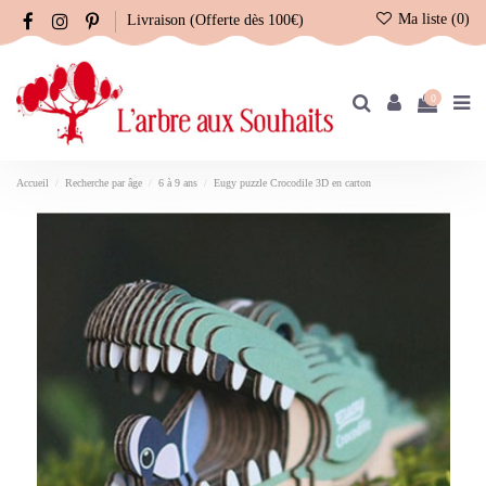
Ma liste (
0
)
Livraison (Offerte dès 100€)
0
Accueil
Recherche par âge
6 à 9 ans
Eugy puzzle Crocodile 3D en carton