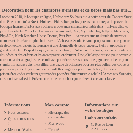
Décoration pour les chambres d'enfants et de bébés mais pas que...
Lancée en 2010, la boutique en ligne, L’arbre aux Souhaits est la petite sœur du Concept Store
du même nom situé à Brest -Finistère. Plébiscitée par les parents, reconnue par la presse, la
boutique internet L’arbre aux souhaits est devenue un incontournable dans l’univers déco et
jeux des enfants. Mimi lou, La case de cousin paul, Rice, My Little Day, Jellycat, Meri meri,
Play&Go, Kitch Kitschen House Doctor, Petit Pan… : à travers une multitude de marques
connues et de créateurs plus intimistes, L’Arbre aux Souhaits vous propose toute une gamme
de déco, textile, papeterie, mercerie et une ribambelle de petits cadeaux à offrir aux petits et
grands enfants. D’esprit ludique, créatif et vintage, L’Arbre aux Souhaits, poétise le quotidien
des bébés et des enfants et les accompagne tendrement. Une jolie lampe ourson pour braver le
noir, un cahier au graphisme scandinave pour écrire ses secrets, une gigoteuse bohème pour
s’endormir au pays des merveilles, une bague de princesse pour les plus belles, des couverts
pour les appétits d’ogres, un peu de paillettes magiques pour faire la fête, des fleurs
printanières et des couleurs gourmandes pour être faire rentrer le soleil : L’Arbre aux Souhaits,
c’est un inventaire à la Prévert, une bulle de bonheur pour rêver et enchanter la vie !.
Informations
Mon compte
Informations sur
votre boutique
Nous contacter
Historique des
commandes
L'arbre aux souhaits
Qui sommes-nous
?
Mes avoirs
45 Rue de Lyon
29200 Brest
Mentions légales -
Identité