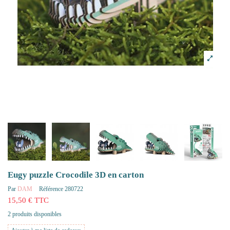
Eugy puzzle Crocodile 3D en carton
Par
DAM
Référence
280722
15,50 € TTC
2 produits disponibles