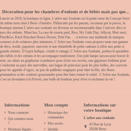
Décoration pour les chambres d'enfants et de bébés mais pas que...
Lancée en 2010, la boutique en ligne, L’arbre aux Souhaits est la petite sœur du Concept Store
du même nom situé à Brest -Finistère. Plébiscitée par les parents, reconnue par la presse, la
boutique internet L’arbre aux souhaits est devenue un incontournable dans l’univers déco et
jeux des enfants. Mimi lou, La case de cousin paul, Rice, My Little Day, Jellycat, Meri meri,
Play&Go, Kitch Kitschen House Doctor, Petit Pan… : à travers une multitude de marques
connues et de créateurs plus intimistes, L’Arbre aux Souhaits vous propose toute une gamme
de déco, textile, papeterie, mercerie et une ribambelle de petits cadeaux à offrir aux petits et
grands enfants. D’esprit ludique, créatif et vintage, L’Arbre aux Souhaits, poétise le quotidien
des bébés et des enfants et les accompagne tendrement. Une jolie lampe ourson pour braver le
noir, un cahier au graphisme scandinave pour écrire ses secrets, une gigoteuse bohème pour
s’endormir au pays des merveilles, une bague de princesse pour les plus belles, des couverts
pour les appétits d’ogres, un peu de paillettes magiques pour faire la fête, des fleurs
printanières et des couleurs gourmandes pour être faire rentrer le soleil : L’Arbre aux Souhaits,
c’est un inventaire à la Prévert, une bulle de bonheur pour rêver et enchanter la vie !.
Informations
Mon compte
Informations sur
votre boutique
Nous contacter
Historique des
commandes
L'arbre aux souhaits
Qui sommes-nous
?
Mes avoirs
45 Rue de Lyon
29200 Brest
Mentions légales -
Identité