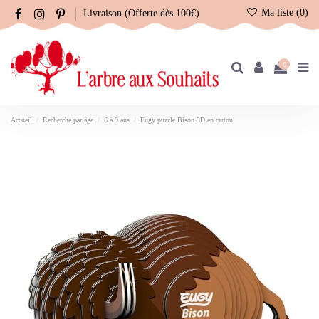
Ma liste (
0
)
Livraison (Offerte dès 100€)
0
Accueil
Recherche par âge
6 à 9 ans
Eugy puzzle Bison 3D en carton