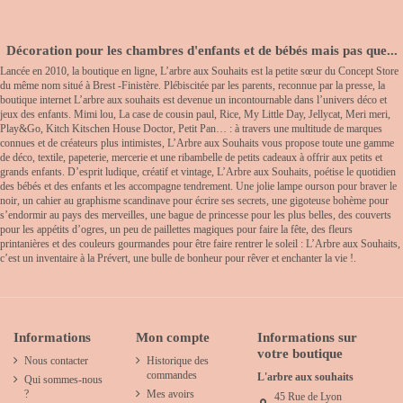
Décoration pour les chambres d'enfants et de bébés mais pas que...
Lancée en 2010, la boutique en ligne, L’arbre aux Souhaits est la petite sœur du Concept Store
du même nom situé à Brest -Finistère. Plébiscitée par les parents, reconnue par la presse, la
boutique internet L’arbre aux souhaits est devenue un incontournable dans l’univers déco et
jeux des enfants. Mimi lou, La case de cousin paul, Rice, My Little Day, Jellycat, Meri meri,
Play&Go, Kitch Kitschen House Doctor, Petit Pan… : à travers une multitude de marques
connues et de créateurs plus intimistes, L’Arbre aux Souhaits vous propose toute une gamme
de déco, textile, papeterie, mercerie et une ribambelle de petits cadeaux à offrir aux petits et
grands enfants. D’esprit ludique, créatif et vintage, L’Arbre aux Souhaits, poétise le quotidien
des bébés et des enfants et les accompagne tendrement. Une jolie lampe ourson pour braver le
noir, un cahier au graphisme scandinave pour écrire ses secrets, une gigoteuse bohème pour
s’endormir au pays des merveilles, une bague de princesse pour les plus belles, des couverts
pour les appétits d’ogres, un peu de paillettes magiques pour faire la fête, des fleurs
printanières et des couleurs gourmandes pour être faire rentrer le soleil : L’Arbre aux Souhaits,
c’est un inventaire à la Prévert, une bulle de bonheur pour rêver et enchanter la vie !.
Informations
Mon compte
Informations sur
votre boutique
Nous contacter
Historique des
commandes
L'arbre aux souhaits
Qui sommes-nous
?
Mes avoirs
45 Rue de Lyon