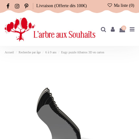
Ma liste (
0
)
Livraison (Offerte dès 100€)
0
Accueil
Recherche par âge
6 à 9 ans
Eugy puzzle Albatros 3D en carton