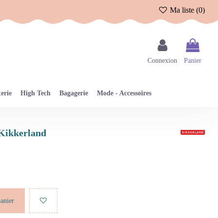
Ma liste (
0
)
Connexion
Panier
erie
High Tech
Bagagerie
Mode - Accessoires
 Kikkerland
panier