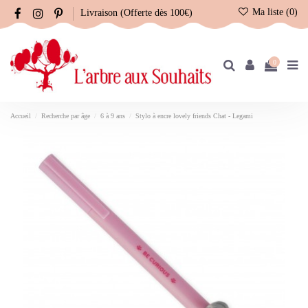
Ma liste (
0
)
Livraison (Offerte dès 100€)
0
Accueil
Recherche par âge
6 à 9 ans
Stylo à encre lovely friends Chat - Legami