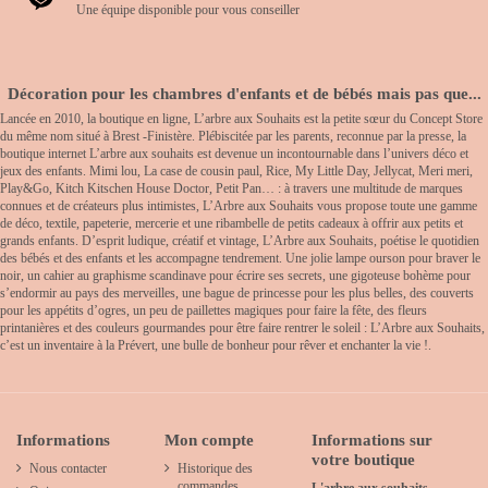
Une équipe disponible pour vous conseiller
Décoration pour les chambres d'enfants et de bébés mais pas que...
Lancée en 2010, la boutique en ligne, L’arbre aux Souhaits est la petite sœur du Concept Store
du même nom situé à Brest -Finistère. Plébiscitée par les parents, reconnue par la presse, la
boutique internet L’arbre aux souhaits est devenue un incontournable dans l’univers déco et
jeux des enfants. Mimi lou, La case de cousin paul, Rice, My Little Day, Jellycat, Meri meri,
Play&Go, Kitch Kitschen House Doctor, Petit Pan… : à travers une multitude de marques
connues et de créateurs plus intimistes, L’Arbre aux Souhaits vous propose toute une gamme
de déco, textile, papeterie, mercerie et une ribambelle de petits cadeaux à offrir aux petits et
grands enfants. D’esprit ludique, créatif et vintage, L’Arbre aux Souhaits, poétise le quotidien
des bébés et des enfants et les accompagne tendrement. Une jolie lampe ourson pour braver le
noir, un cahier au graphisme scandinave pour écrire ses secrets, une gigoteuse bohème pour
s’endormir au pays des merveilles, une bague de princesse pour les plus belles, des couverts
pour les appétits d’ogres, un peu de paillettes magiques pour faire la fête, des fleurs
printanières et des couleurs gourmandes pour être faire rentrer le soleil : L’Arbre aux Souhaits,
c’est un inventaire à la Prévert, une bulle de bonheur pour rêver et enchanter la vie !.
Informations
Mon compte
Informations sur
votre boutique
Nous contacter
Historique des
commandes