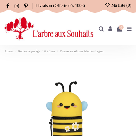
Ma liste (
0
)
Livraison (Offerte dès 100€)
0
Accueil
Recherche par âge
6 à 9 ans
Trousse en silicone Abeille - Legami