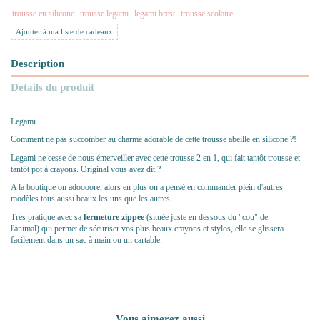
trousse en silicone
trousse legami
legami brest
trousse scolaire
Ajouter à ma liste de cadeaux
Description
Détails du produit
Legami
Comment ne pas succomber au charme adorable de cette trousse abeille en silicone ?!
Legami ne cesse de nous émerveiller avec cette trousse 2 en 1, qui fait tantôt trousse et
tantôt pot à crayons. Original vous avez dit ?
A la boutique on adoooore, alors en plus on a pensé en commander plein d'autres
modèles tous aussi beaux les uns que les autres...
Très pratique avec sa
fermeture zippée
(située juste en dessous du "cou" de
l'animal)
qui permet de sécuriser vos plus beaux crayons et stylos, elle se glissera
facilement dans un sac à main ou un cartable.
Vous aimerez aussi