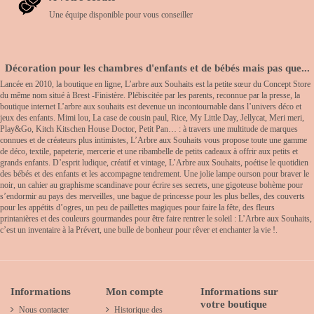
Une équipe disponible pour vous conseiller
Décoration pour les chambres d'enfants et de bébés mais pas que...
Lancée en 2010, la boutique en ligne, L’arbre aux Souhaits est la petite sœur du Concept Store
du même nom situé à Brest -Finistère. Plébiscitée par les parents, reconnue par la presse, la
boutique internet L’arbre aux souhaits est devenue un incontournable dans l’univers déco et
jeux des enfants. Mimi lou, La case de cousin paul, Rice, My Little Day, Jellycat, Meri meri,
Play&Go, Kitch Kitschen House Doctor, Petit Pan… : à travers une multitude de marques
connues et de créateurs plus intimistes, L’Arbre aux Souhaits vous propose toute une gamme
de déco, textile, papeterie, mercerie et une ribambelle de petits cadeaux à offrir aux petits et
grands enfants. D’esprit ludique, créatif et vintage, L’Arbre aux Souhaits, poétise le quotidien
des bébés et des enfants et les accompagne tendrement. Une jolie lampe ourson pour braver le
noir, un cahier au graphisme scandinave pour écrire ses secrets, une gigoteuse bohème pour
s’endormir au pays des merveilles, une bague de princesse pour les plus belles, des couverts
pour les appétits d’ogres, un peu de paillettes magiques pour faire la fête, des fleurs
printanières et des couleurs gourmandes pour être faire rentrer le soleil : L’Arbre aux Souhaits,
c’est un inventaire à la Prévert, une bulle de bonheur pour rêver et enchanter la vie !.
Informations
Mon compte
Informations sur
votre boutique
Nous contacter
Historique des