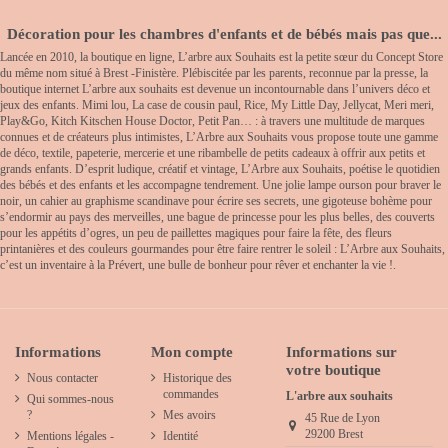
Décoration pour les chambres d'enfants et de bébés mais pas que...
Lancée en 2010, la boutique en ligne, L’arbre aux Souhaits est la petite sœur du Concept Store
du même nom situé à Brest -Finistère. Plébiscitée par les parents, reconnue par la presse, la
boutique internet L’arbre aux souhaits est devenue un incontournable dans l’univers déco et
jeux des enfants. Mimi lou, La case de cousin paul, Rice, My Little Day, Jellycat, Meri meri,
Play&Go, Kitch Kitschen House Doctor, Petit Pan… : à travers une multitude de marques
connues et de créateurs plus intimistes, L’Arbre aux Souhaits vous propose toute une gamme
de déco, textile, papeterie, mercerie et une ribambelle de petits cadeaux à offrir aux petits et
grands enfants. D’esprit ludique, créatif et vintage, L’Arbre aux Souhaits, poétise le quotidien
des bébés et des enfants et les accompagne tendrement. Une jolie lampe ourson pour braver le
noir, un cahier au graphisme scandinave pour écrire ses secrets, une gigoteuse bohème pour
s’endormir au pays des merveilles, une bague de princesse pour les plus belles, des couverts
pour les appétits d’ogres, un peu de paillettes magiques pour faire la fête, des fleurs
printanières et des couleurs gourmandes pour être faire rentrer le soleil : L’Arbre aux Souhaits,
c’est un inventaire à la Prévert, une bulle de bonheur pour rêver et enchanter la vie !.
Informations
Mon compte
Informations sur
votre boutique
Nous contacter
Historique des
commandes
L'arbre aux souhaits
Qui sommes-nous
?
Mes avoirs
45 Rue de Lyon
29200 Brest
Mentions légales -
Identité