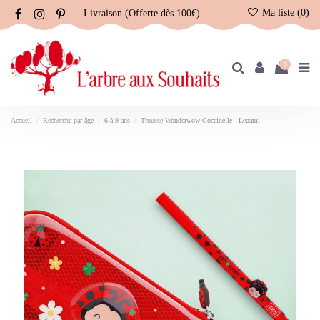
Ma liste (
0
)
Livraison (Offerte dès 100€)
0
Accueil
Recherche par âge
6 à 9 ans
Trousse Wonderwow Coccinelle - Legami