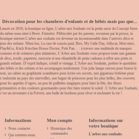
Décoration pour les chambres d'enfants et de bébés mais pas que...
Lancée en 2010, la boutique en ligne, L’arbre aux Souhaits est la petite sœur du Concept Store
du même nom situé à Brest -Finistère. Plébiscitée par les parents, reconnue par la presse, la
boutique internet L’arbre aux souhaits est devenue un incontournable dans l’univers déco et
jeux des enfants. Mimi lou, La case de cousin paul, Rice, My Little Day, Jellycat, Meri meri,
Play&Go, Kitch Kitschen House Doctor, Petit Pan… : à travers une multitude de marques
connues et de créateurs plus intimistes, L’Arbre aux Souhaits vous propose toute une gamme
de déco, textile, papeterie, mercerie et une ribambelle de petits cadeaux à offrir aux petits et
grands enfants. D’esprit ludique, créatif et vintage, L’Arbre aux Souhaits, poétise le quotidien
des bébés et des enfants et les accompagne tendrement. Une jolie lampe ourson pour braver le
noir, un cahier au graphisme scandinave pour écrire ses secrets, une gigoteuse bohème pour
s’endormir au pays des merveilles, une bague de princesse pour les plus belles, des couverts
pour les appétits d’ogres, un peu de paillettes magiques pour faire la fête, des fleurs
printanières et des couleurs gourmandes pour être faire rentrer le soleil : L’Arbre aux Souhaits,
c’est un inventaire à la Prévert, une bulle de bonheur pour rêver et enchanter la vie !.
Informations
Mon compte
Informations sur
votre boutique
Nous contacter
Historique des
commandes
L'arbre aux souhaits
Qui sommes-nous