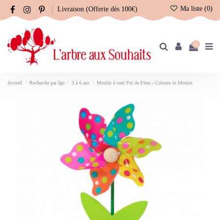
Ma liste (
0
)
Livraison (Offerte dès 100€)
0
Accueil
Recherche par âge
3 à 6 ans
Moulin à vent Pot de Fleur - Colours in Motion