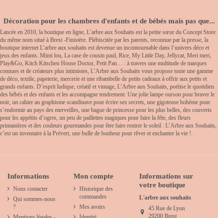
Décoration pour les chambres d'enfants et de bébés mais pas que...
Lancée en 2010, la boutique en ligne, L’arbre aux Souhaits est la petite sœur du Concept Store
du même nom situé à Brest -Finistère. Plébiscitée par les parents, reconnue par la presse, la
boutique internet L’arbre aux souhaits est devenue un incontournable dans l’univers déco et
jeux des enfants. Mimi lou, La case de cousin paul, Rice, My Little Day, Jellycat, Meri meri,
Play&Go, Kitch Kitschen House Doctor, Petit Pan… : à travers une multitude de marques
connues et de créateurs plus intimistes, L’Arbre aux Souhaits vous propose toute une gamme
de déco, textile, papeterie, mercerie et une ribambelle de petits cadeaux à offrir aux petits et
grands enfants. D’esprit ludique, créatif et vintage, L’Arbre aux Souhaits, poétise le quotidien
des bébés et des enfants et les accompagne tendrement. Une jolie lampe ourson pour braver le
noir, un cahier au graphisme scandinave pour écrire ses secrets, une gigoteuse bohème pour
s’endormir au pays des merveilles, une bague de princesse pour les plus belles, des couverts
pour les appétits d’ogres, un peu de paillettes magiques pour faire la fête, des fleurs
printanières et des couleurs gourmandes pour être faire rentrer le soleil : L’Arbre aux Souhaits,
c’est un inventaire à la Prévert, une bulle de bonheur pour rêver et enchanter la vie !.
Informations
Mon compte
Informations sur
votre boutique
Nous contacter
Historique des
commandes
L'arbre aux souhaits
Qui sommes-nous
?
Mes avoirs
45 Rue de Lyon
29200 Brest
Mentions légales -
Identité