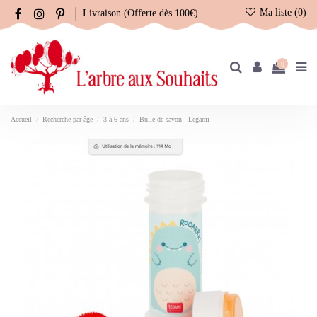
Ma liste (
0
)
Livraison (Offerte dès 100€)
0
Accueil
Recherche par âge
3 à 6 ans
Bulle de savon - Legami