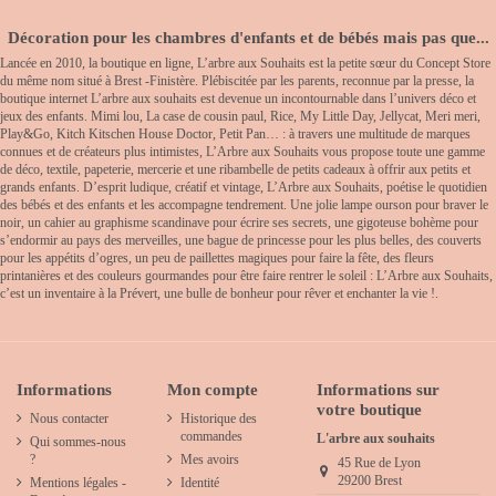
Décoration pour les chambres d'enfants et de bébés mais pas que...
Lancée en 2010, la boutique en ligne, L’arbre aux Souhaits est la petite sœur du Concept Store
du même nom situé à Brest -Finistère. Plébiscitée par les parents, reconnue par la presse, la
boutique internet L’arbre aux souhaits est devenue un incontournable dans l’univers déco et
jeux des enfants. Mimi lou, La case de cousin paul, Rice, My Little Day, Jellycat, Meri meri,
Play&Go, Kitch Kitschen House Doctor, Petit Pan… : à travers une multitude de marques
connues et de créateurs plus intimistes, L’Arbre aux Souhaits vous propose toute une gamme
de déco, textile, papeterie, mercerie et une ribambelle de petits cadeaux à offrir aux petits et
grands enfants. D’esprit ludique, créatif et vintage, L’Arbre aux Souhaits, poétise le quotidien
des bébés et des enfants et les accompagne tendrement. Une jolie lampe ourson pour braver le
noir, un cahier au graphisme scandinave pour écrire ses secrets, une gigoteuse bohème pour
s’endormir au pays des merveilles, une bague de princesse pour les plus belles, des couverts
pour les appétits d’ogres, un peu de paillettes magiques pour faire la fête, des fleurs
printanières et des couleurs gourmandes pour être faire rentrer le soleil : L’Arbre aux Souhaits,
c’est un inventaire à la Prévert, une bulle de bonheur pour rêver et enchanter la vie !.
Informations
Mon compte
Informations sur
votre boutique
Nous contacter
Historique des
commandes
L'arbre aux souhaits
Qui sommes-nous
?
Mes avoirs
45 Rue de Lyon
29200 Brest
Mentions légales -
Identité