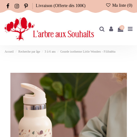
Ma liste (
0
)
Livraison (Offerte dès 100€)
0
Accueil
Recherche par âge
3 à 6 ans
Gourde isotherme Little Wonders - Filibabba