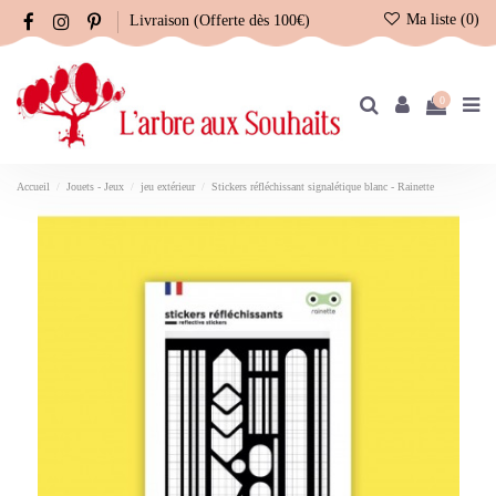
Ma liste (
0
)
Livraison (Offerte dès 100€)
0
Accueil
Jouets - Jeux
jeu extérieur
Stickers réfléchissant signalétique blanc - Rainette