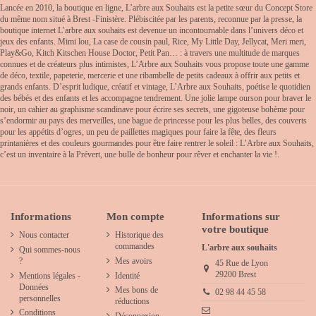
Lancée en 2010, la boutique en ligne, L’arbre aux Souhaits est la petite sœur du Concept Store
du même nom situé à Brest -Finistère. Plébiscitée par les parents, reconnue par la presse, la
boutique internet L’arbre aux souhaits est devenue un incontournable dans l’univers déco et
jeux des enfants. Mimi lou, La case de cousin paul, Rice, My Little Day, Jellycat, Meri meri,
Play&Go, Kitch Kitschen House Doctor, Petit Pan… : à travers une multitude de marques
connues et de créateurs plus intimistes, L’Arbre aux Souhaits vous propose toute une gamme
de déco, textile, papeterie, mercerie et une ribambelle de petits cadeaux à offrir aux petits et
grands enfants. D’esprit ludique, créatif et vintage, L’Arbre aux Souhaits, poétise le quotidien
des bébés et des enfants et les accompagne tendrement. Une jolie lampe ourson pour braver le
noir, un cahier au graphisme scandinave pour écrire ses secrets, une gigoteuse bohème pour
s’endormir au pays des merveilles, une bague de princesse pour les plus belles, des couverts
pour les appétits d’ogres, un peu de paillettes magiques pour faire la fête, des fleurs
printanières et des couleurs gourmandes pour être faire rentrer le soleil : L’Arbre aux Souhaits,
c’est un inventaire à la Prévert, une bulle de bonheur pour rêver et enchanter la vie !.
Informations
Mon compte
Informations sur
votre boutique
Nous contacter
Historique des
commandes
L'arbre aux souhaits
Qui sommes-nous
?
Mes avoirs
45 Rue de Lyon
29200 Brest
Mentions légales -
Identité
Données
Mes bons de
02 98 44 45 58
personnelles
réductions
Conditions