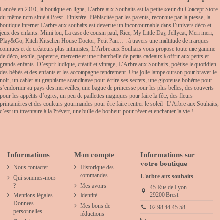
Lancée en 2010, la boutique en ligne, L’arbre aux Souhaits est la petite sœur du Concept Store
du même nom situé à Brest -Finistère. Plébiscitée par les parents, reconnue par la presse, la
boutique internet L’arbre aux souhaits est devenue un incontournable dans l’univers déco et
jeux des enfants. Mimi lou, La case de cousin paul, Rice, My Little Day, Jellycat, Meri meri,
Play&Go, Kitch Kitschen House Doctor, Petit Pan… : à travers une multitude de marques
connues et de créateurs plus intimistes, L’Arbre aux Souhaits vous propose toute une gamme
de déco, textile, papeterie, mercerie et une ribambelle de petits cadeaux à offrir aux petits et
grands enfants. D’esprit ludique, créatif et vintage, L’Arbre aux Souhaits, poétise le quotidien
des bébés et des enfants et les accompagne tendrement. Une jolie lampe ourson pour braver le
noir, un cahier au graphisme scandinave pour écrire ses secrets, une gigoteuse bohème pour
s’endormir au pays des merveilles, une bague de princesse pour les plus belles, des couverts
pour les appétits d’ogres, un peu de paillettes magiques pour faire la fête, des fleurs
printanières et des couleurs gourmandes pour être faire rentrer le soleil : L’Arbre aux Souhaits,
c’est un inventaire à la Prévert, une bulle de bonheur pour rêver et enchanter la vie !.
Informations
Mon compte
Informations sur
votre boutique
Nous contacter
Historique des
commandes
L'arbre aux souhaits
Qui sommes-nous
?
Mes avoirs
45 Rue de Lyon
29200 Brest
Mentions légales -
Identité
Données
Mes bons de
02 98 44 45 58
personnelles
réductions