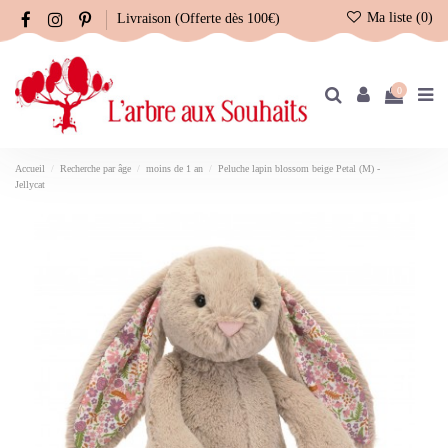
Ma liste (
0
)
Livraison (Offerte dès 100€)
0
Accueil
Recherche par âge
moins de 1 an
Peluche lapin blossom beige Petal (M) -
Jellycat