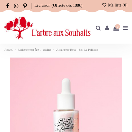
Ma liste (
0
)
Livraison (Offerte dès 100€)
0
Accueil
Recherche par âge
adultes
Ultralighter Rose - Sisi La Paillette