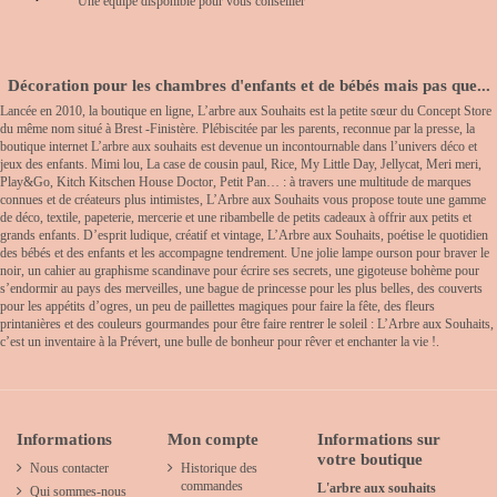
Une équipe disponible pour vous conseiller
Décoration pour les chambres d'enfants et de bébés mais pas que...
Lancée en 2010, la boutique en ligne, L’arbre aux Souhaits est la petite sœur du Concept Store
du même nom situé à Brest -Finistère. Plébiscitée par les parents, reconnue par la presse, la
boutique internet L’arbre aux souhaits est devenue un incontournable dans l’univers déco et
jeux des enfants. Mimi lou, La case de cousin paul, Rice, My Little Day, Jellycat, Meri meri,
Play&Go, Kitch Kitschen House Doctor, Petit Pan… : à travers une multitude de marques
connues et de créateurs plus intimistes, L’Arbre aux Souhaits vous propose toute une gamme
de déco, textile, papeterie, mercerie et une ribambelle de petits cadeaux à offrir aux petits et
grands enfants. D’esprit ludique, créatif et vintage, L’Arbre aux Souhaits, poétise le quotidien
des bébés et des enfants et les accompagne tendrement. Une jolie lampe ourson pour braver le
noir, un cahier au graphisme scandinave pour écrire ses secrets, une gigoteuse bohème pour
s’endormir au pays des merveilles, une bague de princesse pour les plus belles, des couverts
pour les appétits d’ogres, un peu de paillettes magiques pour faire la fête, des fleurs
printanières et des couleurs gourmandes pour être faire rentrer le soleil : L’Arbre aux Souhaits,
c’est un inventaire à la Prévert, une bulle de bonheur pour rêver et enchanter la vie !.
Informations
Mon compte
Informations sur
votre boutique
Nous contacter
Historique des
commandes
L'arbre aux souhaits
Qui sommes-nous