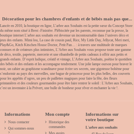
Décoration pour les chambres d'enfants et de bébés mais pas que...
Lancée en 2010, la boutique en ligne, L’arbre aux Souhaits est la petite sœur du Concept Store
du même nom situé à Brest -Finistère. Plébiscitée par les parents, reconnue par la presse, la
boutique internet L’arbre aux souhaits est devenue un incontournable dans l’univers déco et
jeux des enfants. Mimi lou, La case de cousin paul, Rice, My Little Day, Jellycat, Meri meri,
Play&Go, Kitch Kitschen House Doctor, Petit Pan… : à travers une multitude de marques
connues et de créateurs plus intimistes, L’Arbre aux Souhaits vous propose toute une gamme
de déco, textile, papeterie, mercerie et une ribambelle de petits cadeaux à offrir aux petits et
grands enfants. D’esprit ludique, créatif et vintage, L’Arbre aux Souhaits, poétise le quotidien
des bébés et des enfants et les accompagne tendrement. Une jolie lampe ourson pour braver le
noir, un cahier au graphisme scandinave pour écrire ses secrets, une gigoteuse bohème pour
s’endormir au pays des merveilles, une bague de princesse pour les plus belles, des couverts
pour les appétits d’ogres, un peu de paillettes magiques pour faire la fête, des fleurs
printanières et des couleurs gourmandes pour être faire rentrer le soleil : L’Arbre aux Souhaits,
c’est un inventaire à la Prévert, une bulle de bonheur pour rêver et enchanter la vie !.
Informations
Mon compte
Informations sur
votre boutique
Nous contacter
Historique des
commandes
L'arbre aux souhaits
Qui sommes-nous
?
Mes avoirs
45 Rue de Lyon