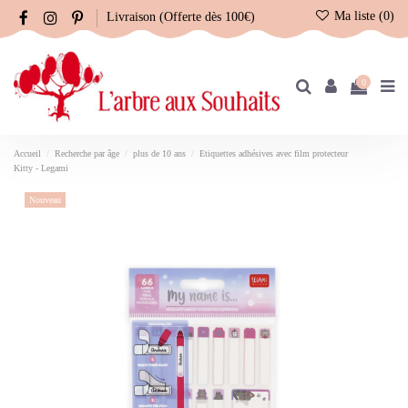
Ma liste (
0
)
Livraison (Offerte dès 100€)
0
Accueil
Recherche par âge
plus de 10 ans
Etiquettes adhésives avec film protecteur
Kitty - Legami
Nouveau