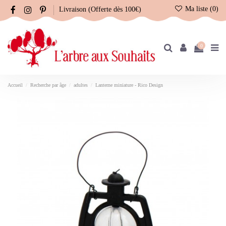
Ma liste (
0
)
Livraison (Offerte dès 100€)
0
Accueil
Recherche par âge
adultes
Lanterne miniature - Rico Design