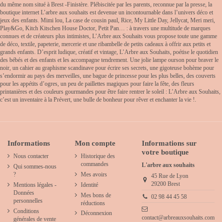
du même nom situé à Brest -Finistère. Plébiscitée par les parents, reconnue par la presse, la
boutique internet L’arbre aux souhaits est devenue un incontournable dans l’univers déco et
jeux des enfants. Mimi lou, La case de cousin paul, Rice, My Little Day, Jellycat, Meri meri,
Play&Go, Kitch Kitschen House Doctor, Petit Pan… : à travers une multitude de marques
connues et de créateurs plus intimistes, L’Arbre aux Souhaits vous propose toute une gamme
de déco, textile, papeterie, mercerie et une ribambelle de petits cadeaux à offrir aux petits et
grands enfants. D’esprit ludique, créatif et vintage, L’Arbre aux Souhaits, poétise le quotidien
des bébés et des enfants et les accompagne tendrement. Une jolie lampe ourson pour braver le
noir, un cahier au graphisme scandinave pour écrire ses secrets, une gigoteuse bohème pour
s’endormir au pays des merveilles, une bague de princesse pour les plus belles, des couverts
pour les appétits d’ogres, un peu de paillettes magiques pour faire la fête, des fleurs
printanières et des couleurs gourmandes pour être faire rentrer le soleil : L’Arbre aux Souhaits,
c’est un inventaire à la Prévert, une bulle de bonheur pour rêver et enchanter la vie !.
Informations
Mon compte
Informations sur
votre boutique
Nous contacter
Historique des
commandes
L'arbre aux souhaits
Qui sommes-nous
?
Mes avoirs
45 Rue de Lyon
29200 Brest
Mentions légales -
Identité
Données
Mes bons de
02 98 44 45 58
personnelles
réductions
Conditions
Déconnexion
contact@arbreauxsouhaits.com
générales de vente