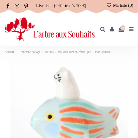
Ma liste (
0
)
Livraison (Offerte dès 100€)
0
Accueil
Recherche par âge
adultes
Poisson chat en céramique - Dodo Toucan