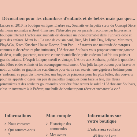
Décoration pour les chambres d'enfants et de bébés mais pas que...
Lancée en 2010, la boutique en ligne, L’arbre aux Souhaits est la petite sœur du Concept Store
du même nom situé à Brest -Finistère. Plébiscitée par les parents, reconnue par la presse, la
boutique internet L’arbre aux souhaits est devenue un incontournable dans l’univers déco et
jeux des enfants. Mimi lou, La case de cousin paul, Rice, My Little Day, Jellycat, Meri meri,
Play&Go, Kitch Kitschen House Doctor, Petit Pan… : à travers une multitude de marques
connues et de créateurs plus intimistes, L’Arbre aux Souhaits vous propose toute une gamme
de déco, textile, papeterie, mercerie et une ribambelle de petits cadeaux à offrir aux petits et
grands enfants. D’esprit ludique, créatif et vintage, L’Arbre aux Souhaits, poétise le quotidien
des bébés et des enfants et les accompagne tendrement. Une jolie lampe ourson pour braver le
noir, un cahier au graphisme scandinave pour écrire ses secrets, une gigoteuse bohème pour
s’endormir au pays des merveilles, une bague de princesse pour les plus belles, des couverts
pour les appétits d’ogres, un peu de paillettes magiques pour faire la fête, des fleurs
printanières et des couleurs gourmandes pour être faire rentrer le soleil : L’Arbre aux Souhaits,
c’est un inventaire à la Prévert, une bulle de bonheur pour rêver et enchanter la vie !.
Informations
Mon compte
Informations sur
votre boutique
Nous contacter
Historique des
commandes
L'arbre aux souhaits
Qui sommes-nous
?
Mes avoirs
45 Rue de Lyon