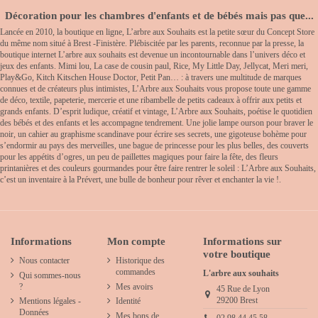
Décoration pour les chambres d'enfants et de bébés mais pas que...
Lancée en 2010, la boutique en ligne, L’arbre aux Souhaits est la petite sœur du Concept Store
du même nom situé à Brest -Finistère. Plébiscitée par les parents, reconnue par la presse, la
boutique internet L’arbre aux souhaits est devenue un incontournable dans l’univers déco et
jeux des enfants. Mimi lou, La case de cousin paul, Rice, My Little Day, Jellycat, Meri meri,
Play&Go, Kitch Kitschen House Doctor, Petit Pan… : à travers une multitude de marques
connues et de créateurs plus intimistes, L’Arbre aux Souhaits vous propose toute une gamme
de déco, textile, papeterie, mercerie et une ribambelle de petits cadeaux à offrir aux petits et
grands enfants. D’esprit ludique, créatif et vintage, L’Arbre aux Souhaits, poétise le quotidien
des bébés et des enfants et les accompagne tendrement. Une jolie lampe ourson pour braver le
noir, un cahier au graphisme scandinave pour écrire ses secrets, une gigoteuse bohème pour
s’endormir au pays des merveilles, une bague de princesse pour les plus belles, des couverts
pour les appétits d’ogres, un peu de paillettes magiques pour faire la fête, des fleurs
printanières et des couleurs gourmandes pour être faire rentrer le soleil : L’Arbre aux Souhaits,
c’est un inventaire à la Prévert, une bulle de bonheur pour rêver et enchanter la vie !.
Informations
Mon compte
Informations sur
votre boutique
Nous contacter
Historique des
commandes
L'arbre aux souhaits
Qui sommes-nous
?
Mes avoirs
45 Rue de Lyon
29200 Brest
Mentions légales -
Identité
Données
Mes bons de