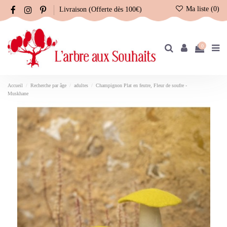
Ma liste (
0
)
Livraison (Offerte dès 100€)
0
Accueil
Recherche par âge
adultes
Champignon Plat en feutre, Fleur de soufre -
Muskhane