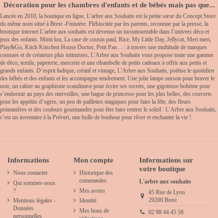
Décoration pour les chambres d'enfants et de bébés mais pas que...
Lancée en 2010, la boutique en ligne, L’arbre aux Souhaits est la petite sœur du Concept Store
du même nom situé à Brest -Finistère. Plébiscitée par les parents, reconnue par la presse, la
boutique internet L’arbre aux souhaits est devenue un incontournable dans l’univers déco et
jeux des enfants. Mimi lou, La case de cousin paul, Rice, My Little Day, Jellycat, Meri meri,
Play&Go, Kitch Kitschen House Doctor, Petit Pan… : à travers une multitude de marques
connues et de créateurs plus intimistes, L’Arbre aux Souhaits vous propose toute une gamme
de déco, textile, papeterie, mercerie et une ribambelle de petits cadeaux à offrir aux petits et
grands enfants. D’esprit ludique, créatif et vintage, L’Arbre aux Souhaits, poétise le quotidien
des bébés et des enfants et les accompagne tendrement. Une jolie lampe ourson pour braver le
noir, un cahier au graphisme scandinave pour écrire ses secrets, une gigoteuse bohème pour
s’endormir au pays des merveilles, une bague de princesse pour les plus belles, des couverts
pour les appétits d’ogres, un peu de paillettes magiques pour faire la fête, des fleurs
printanières et des couleurs gourmandes pour être faire rentrer le soleil : L’Arbre aux Souhaits,
c’est un inventaire à la Prévert, une bulle de bonheur pour rêver et enchanter la vie !.
Informations
Mon compte
Informations sur
votre boutique
Nous contacter
Historique des
commandes
L'arbre aux souhaits
Qui sommes-nous
?
Mes avoirs
45 Rue de Lyon
29200 Brest
Mentions légales -
Identité
Données
Mes bons de
02 98 44 45 58
personnelles