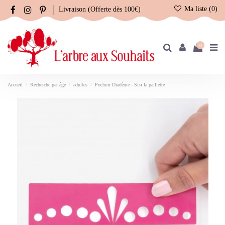
Ma liste (
0
)
Livraison (Offerte dès 100€)
0
Accueil
Recherche par âge
adultes
Pochoir Diadème - Sisi la paillette