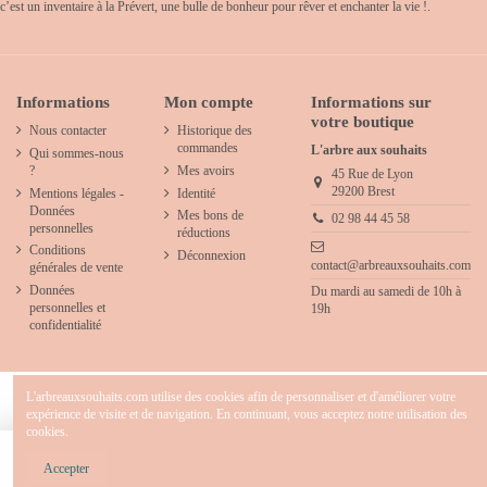
c’est un inventaire à la Prévert, une bulle de bonheur pour rêver et enchanter la vie !.
Informations
Mon compte
Informations sur
votre boutique
Nous contacter
Historique des
commandes
L'arbre aux souhaits
Qui sommes-nous
?
Mes avoirs
45 Rue de Lyon
29200 Brest
Mentions légales -
Identité
Données
Mes bons de
02 98 44 45 58
personnelles
réductions
Conditions
Déconnexion
contact@arbreauxsouhaits.com
générales de vente
Données
Du mardi au samedi de 10h à
personnelles et
19h
confidentialité
L'arbreauxsouhaits.com utilise des cookies afin de personnaliser et d'améliorer votre
expérience de visite et de navigation. En continuant, vous acceptez notre utilisation des
cookies.
2025 - L'arbre aux souhaits - Concept store créatif & décoration pour chambre d' enfants
- Tous droits réservés.
Ajouter au panier
Accepter