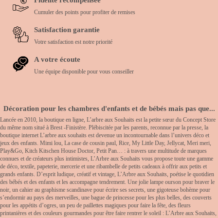
Cumuler des points pour profiter de remises
Satisfaction garantie
Votre satisfaction est notre priorité
A votre écoute
Une équipe disponible pour vous conseiller
Décoration pour les chambres d'enfants et de bébés mais pas que...
Lancée en 2010, la boutique en ligne, L’arbre aux Souhaits est la petite sœur du Concept Store
du même nom situé à Brest -Finistère. Plébiscitée par les parents, reconnue par la presse, la
boutique internet L’arbre aux souhaits est devenue un incontournable dans l’univers déco et
jeux des enfants. Mimi lou, La case de cousin paul, Rice, My Little Day, Jellycat, Meri meri,
Play&Go, Kitch Kitschen House Doctor, Petit Pan… : à travers une multitude de marques
connues et de créateurs plus intimistes, L’Arbre aux Souhaits vous propose toute une gamme
de déco, textile, papeterie, mercerie et une ribambelle de petits cadeaux à offrir aux petits et
grands enfants. D’esprit ludique, créatif et vintage, L’Arbre aux Souhaits, poétise le quotidien
des bébés et des enfants et les accompagne tendrement. Une jolie lampe ourson pour braver le
noir, un cahier au graphisme scandinave pour écrire ses secrets, une gigoteuse bohème pour
s’endormir au pays des merveilles, une bague de princesse pour les plus belles, des couverts
pour les appétits d’ogres, un peu de paillettes magiques pour faire la fête, des fleurs
printanières et des couleurs gourmandes pour être faire rentrer le soleil : L’Arbre aux Souhaits,