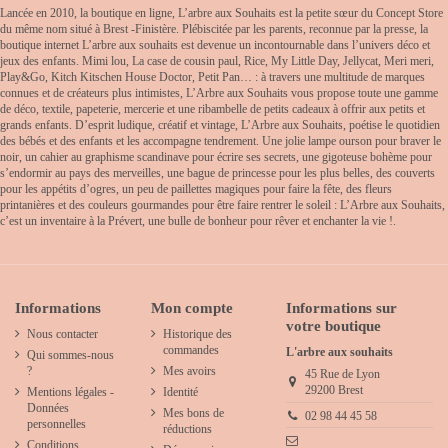
Lancée en 2010, la boutique en ligne, L’arbre aux Souhaits est la petite sœur du Concept Store
du même nom situé à Brest -Finistère. Plébiscitée par les parents, reconnue par la presse, la
boutique internet L’arbre aux souhaits est devenue un incontournable dans l’univers déco et
jeux des enfants. Mimi lou, La case de cousin paul, Rice, My Little Day, Jellycat, Meri meri,
Play&Go, Kitch Kitschen House Doctor, Petit Pan… : à travers une multitude de marques
connues et de créateurs plus intimistes, L’Arbre aux Souhaits vous propose toute une gamme
de déco, textile, papeterie, mercerie et une ribambelle de petits cadeaux à offrir aux petits et
grands enfants. D’esprit ludique, créatif et vintage, L’Arbre aux Souhaits, poétise le quotidien
des bébés et des enfants et les accompagne tendrement. Une jolie lampe ourson pour braver le
noir, un cahier au graphisme scandinave pour écrire ses secrets, une gigoteuse bohème pour
s’endormir au pays des merveilles, une bague de princesse pour les plus belles, des couverts
pour les appétits d’ogres, un peu de paillettes magiques pour faire la fête, des fleurs
printanières et des couleurs gourmandes pour être faire rentrer le soleil : L’Arbre aux Souhaits,
c’est un inventaire à la Prévert, une bulle de bonheur pour rêver et enchanter la vie !.
Informations
Mon compte
Informations sur
votre boutique
Nous contacter
Historique des
commandes
L'arbre aux souhaits
Qui sommes-nous
?
Mes avoirs
45 Rue de Lyon
29200 Brest
Mentions légales -
Identité
Données
Mes bons de
02 98 44 45 58
personnelles
réductions
Conditions