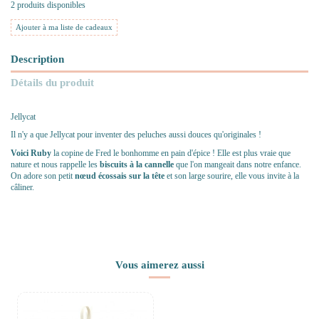
2 produits disponibles
Ajouter à ma liste de cadeaux
Description
Détails du produit
Jellycat
Il n'y a que Jellycat pour inventer des peluches aussi douces qu'originales !
Voici Ruby
la copine de Fred le bonhomme en pain d'épice ! Elle est plus vraie que
nature et nous rappelle les
biscuits à la cannelle
que l'on mangeait dans notre enfance.
On adore son petit
nœud
écossais
sur la tête
et son large sourire, elle vous invite à la
câliner.
Vous aimerez aussi