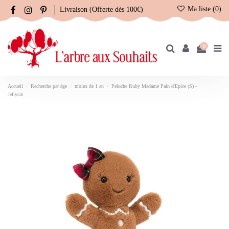
Ma liste (
0
)
Livraison (Offerte dès 100€)
0
Accueil
Recherche par âge
moins de 1 an
Peluche Ruby Madame Pain d'Epice (S) -
Jellycat