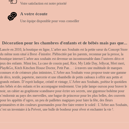
Votre satisfaction est notre priorité
A votre écoute
Une équipe disponible pour vous conseiller
Décoration pour les chambres d'enfants et de bébés mais pas que...
Lancée en 2010, la boutique en ligne, L’arbre aux Souhaits est la petite sœur du Concept Store
du même nom situé à Brest -Finistère. Plébiscitée par les parents, reconnue par la presse, la
boutique internet L’arbre aux souhaits est devenue un incontournable dans l’univers déco et
jeux des enfants. Mimi lou, La case de cousin paul, Rice, My Little Day, Jellycat, Meri meri,
Play&Go, Kitch Kitschen House Doctor, Petit Pan… : à travers une multitude de marques
connues et de créateurs plus intimistes, L’Arbre aux Souhaits vous propose toute une gamme
de déco, textile, papeterie, mercerie et une ribambelle de petits cadeaux à offrir aux petits et
grands enfants. D’esprit ludique, créatif et vintage, L’Arbre aux Souhaits, poétise le quotidien
des bébés et des enfants et les accompagne tendrement. Une jolie lampe ourson pour braver le
noir, un cahier au graphisme scandinave pour écrire ses secrets, une gigoteuse bohème pour
s’endormir au pays des merveilles, une bague de princesse pour les plus belles, des couverts
pour les appétits d’ogres, un peu de paillettes magiques pour faire la fête, des fleurs
printanières et des couleurs gourmandes pour être faire rentrer le soleil : L’Arbre aux Souhaits,
c’est un inventaire à la Prévert, une bulle de bonheur pour rêver et enchanter la vie !.