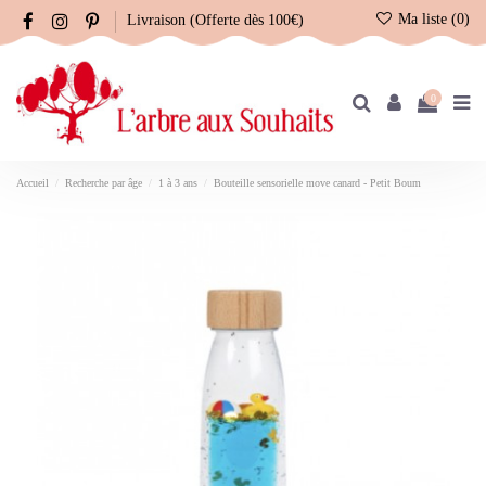
Ma liste (
0
)
Livraison (Offerte dès 100€)
0
Accueil
Recherche par âge
1 à 3 ans
Bouteille sensorielle move canard - Petit Boum