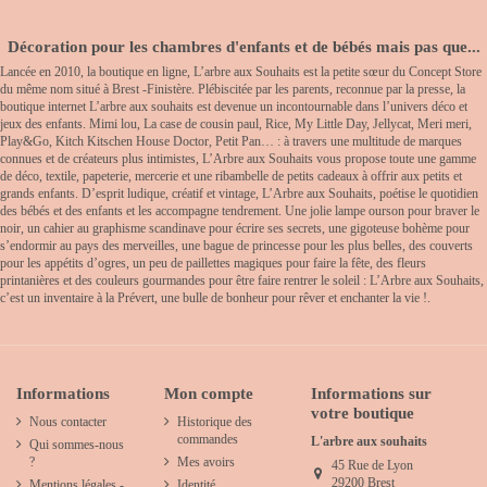
Décoration pour les chambres d'enfants et de bébés mais pas que...
Lancée en 2010, la boutique en ligne, L’arbre aux Souhaits est la petite sœur du Concept Store
du même nom situé à Brest -Finistère. Plébiscitée par les parents, reconnue par la presse, la
boutique internet L’arbre aux souhaits est devenue un incontournable dans l’univers déco et
jeux des enfants. Mimi lou, La case de cousin paul, Rice, My Little Day, Jellycat, Meri meri,
Play&Go, Kitch Kitschen House Doctor, Petit Pan… : à travers une multitude de marques
connues et de créateurs plus intimistes, L’Arbre aux Souhaits vous propose toute une gamme
de déco, textile, papeterie, mercerie et une ribambelle de petits cadeaux à offrir aux petits et
grands enfants. D’esprit ludique, créatif et vintage, L’Arbre aux Souhaits, poétise le quotidien
des bébés et des enfants et les accompagne tendrement. Une jolie lampe ourson pour braver le
noir, un cahier au graphisme scandinave pour écrire ses secrets, une gigoteuse bohème pour
s’endormir au pays des merveilles, une bague de princesse pour les plus belles, des couverts
pour les appétits d’ogres, un peu de paillettes magiques pour faire la fête, des fleurs
printanières et des couleurs gourmandes pour être faire rentrer le soleil : L’Arbre aux Souhaits,
c’est un inventaire à la Prévert, une bulle de bonheur pour rêver et enchanter la vie !.
Informations
Mon compte
Informations sur
votre boutique
Nous contacter
Historique des
commandes
L'arbre aux souhaits
Qui sommes-nous
?
Mes avoirs
45 Rue de Lyon
29200 Brest
Mentions légales -
Identité