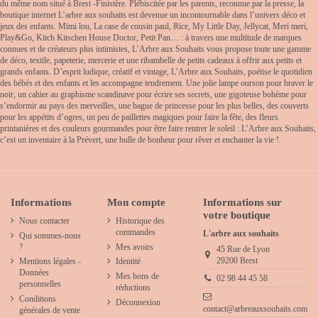
du même nom situé à Brest -Finistère. Plébiscitée par les parents, reconnue par la presse, la
boutique internet L’arbre aux souhaits est devenue un incontournable dans l’univers déco et
jeux des enfants. Mimi lou, La case de cousin paul, Rice, My Little Day, Jellycat, Meri meri,
Play&Go, Kitch Kitschen House Doctor, Petit Pan… : à travers une multitude de marques
connues et de créateurs plus intimistes, L’Arbre aux Souhaits vous propose toute une gamme
de déco, textile, papeterie, mercerie et une ribambelle de petits cadeaux à offrir aux petits et
grands enfants. D’esprit ludique, créatif et vintage, L’Arbre aux Souhaits, poétise le quotidien
des bébés et des enfants et les accompagne tendrement. Une jolie lampe ourson pour braver le
noir, un cahier au graphisme scandinave pour écrire ses secrets, une gigoteuse bohème pour
s’endormir au pays des merveilles, une bague de princesse pour les plus belles, des couverts
pour les appétits d’ogres, un peu de paillettes magiques pour faire la fête, des fleurs
printanières et des couleurs gourmandes pour être faire rentrer le soleil : L’Arbre aux Souhaits,
c’est un inventaire à la Prévert, une bulle de bonheur pour rêver et enchanter la vie !.
Informations
Mon compte
Informations sur
votre boutique
Nous contacter
Historique des
commandes
L'arbre aux souhaits
Qui sommes-nous
?
Mes avoirs
45 Rue de Lyon
29200 Brest
Mentions légales -
Identité
Données
Mes bons de
02 98 44 45 58
personnelles
réductions
Conditions
Déconnexion
contact@arbreauxsouhaits.com
générales de vente