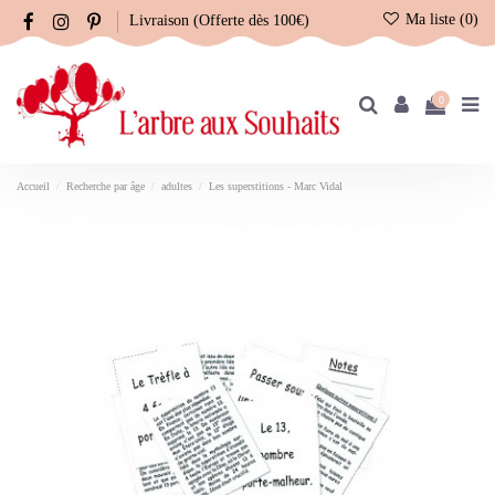
Ma liste (
0
)
Livraison (Offerte dès 100€)
0
Accueil
Recherche par âge
adultes
Les superstitions - Marc Vidal