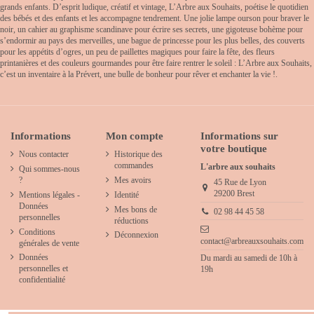
grands enfants. D’esprit ludique, créatif et vintage, L’Arbre aux Souhaits, poétise le quotidien
des bébés et des enfants et les accompagne tendrement. Une jolie lampe ourson pour braver le
noir, un cahier au graphisme scandinave pour écrire ses secrets, une gigoteuse bohème pour
s’endormir au pays des merveilles, une bague de princesse pour les plus belles, des couverts
pour les appétits d’ogres, un peu de paillettes magiques pour faire la fête, des fleurs
printanières et des couleurs gourmandes pour être faire rentrer le soleil : L’Arbre aux Souhaits,
c’est un inventaire à la Prévert, une bulle de bonheur pour rêver et enchanter la vie !.
Informations
Mon compte
Informations sur
votre boutique
Nous contacter
Historique des
commandes
L'arbre aux souhaits
Qui sommes-nous
?
Mes avoirs
45 Rue de Lyon
29200 Brest
Mentions légales -
Identité
Données
Mes bons de
02 98 44 45 58
personnelles
réductions
Conditions
Déconnexion
contact@arbreauxsouhaits.com
générales de vente
Données
Du mardi au samedi de 10h à
personnelles et
19h
confidentialité