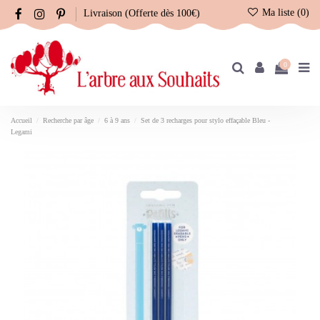
Ma liste (
0
)
Livraison (Offerte dès 100€)
0
Accueil
Recherche par âge
6 à 9 ans
Set de 3 recharges pour stylo effaçable Bleu -
Legami